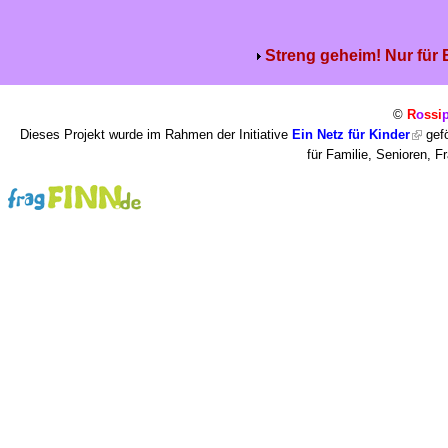
Streng geheim! Nur für
©
R
o
ssi
Dieses Projekt wurde im Rahmen der Initiative
Ein Netz für Kinder
gefö
für Familie, Senioren, 