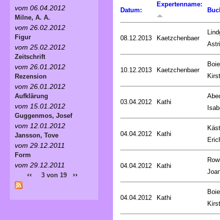
Expertenname:
vom 06.04.2012
Datum:
Buc
Milne, A. A.
vom 26.02.2012
Lind
Figur
08.12.2013
Kaetzchenbaer
Astr
vom 25.02.2012
Zeitschrift
Boie
vom 26.01.2012
10.12.2013
Kaetzchenbaer
Kirs
Rezension
vom 26.01.2012
Abed
Aufklärung
03.04.2012
Kathi
vom 15.01.2012
Isab
Guggenmos, Josef
vom 12.01.2012
Käst
04.04.2012
Kathi
Jansson, Tove
Eric
vom 29.12.2011
Form
Rowl
vom 29.12.2011
04.04.2012
Kathi
Joa
‹‹
››
3 von 19
Boie
04.04.2012
Kathi
Kirs