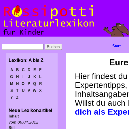
Start
Eure
Lexikon: A bis Z
A
B
C
D
E
F
Hier findest d
G
H
I
J
K
L
Expertentipps,
M
N
O
P
Q
R
S
T
U
V
W
X
Inhaltsangabe
Y
Z
Willst du auch
dich als Expe
Neue Lexikonartikel
Inhalt
vom 06.04.2012
Stil