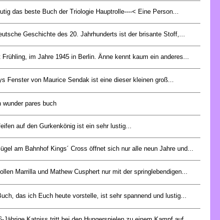
utig das beste Buch der Triologie Hauptrolle----< Eine Person...
eutsche Geschichte des 20. Jahrhunderts ist der brisante Stoff,...
t Frühling, im Jahre 1945 in Berlin. Änne kennt kaum ein anderes...
s Fenster von Maurice Sendak ist eine dieser kleinen groß...
in wunder pares buch
feifen auf den Gurkenkönig ist ein sehr lustig...
ügel am Bahnhof Kings´ Cross öffnet sich nur alle neun Jahre und...
ollen Marrilla und Mathew Cusphert nur mit der springlebendigen...
uch, das ich Euch heute vorstelle, ist sehr spannend und lustig...
6-Jährige Katniss tritt bei den Hungerspielen zu einem Kampf auf...