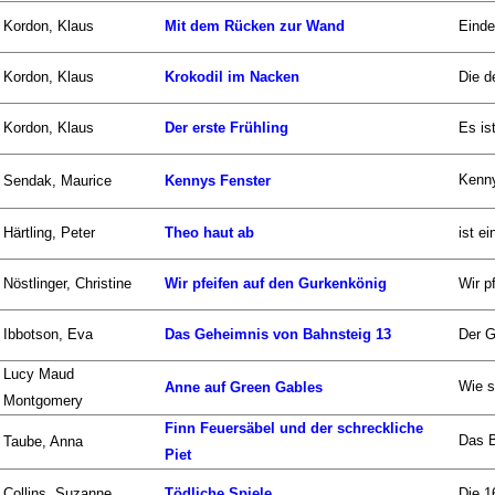
Kordon, Klaus
Mit dem Rücken zur Wand
Einde
Kordon, Klaus
Krokodil im Nacken
Die d
Kordon, Klaus
Der erste Frühling
Es is
Kenny
Sendak, Maurice
Kennys Fenster
Härtling, Peter
Theo haut ab
ist e
Nöstlinger, Christine
Wir pfeifen auf den Gurkenkönig
Wir p
Ibbotson, Eva
Das Geheimnis von Bahnsteig 13
Der G
Lucy Maud
Wie s
Anne auf Green Gables
Montgomery
Finn Feuersäbel und der schreckliche
Das B
Taube, Anna
Piet
Collins, Suzanne
Tödliche Spiele
Die 1