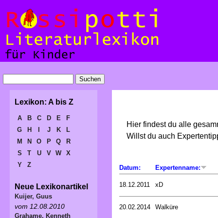
Lexikon: A bis Z
A
B
C
D
E
F
Hier findest du alle gesa
G
H
I
J
K
L
Willst du auch Expertent
M
N
O
P
Q
R
S
T
U
V
W
X
Y
Z
Datum:
Expertenname:
18.12.2011
xD
Neue Lexikonartikel
Kuijer, Guus
vom 12.08.2010
20.02.2014
Walküre
Grahame, Kenneth