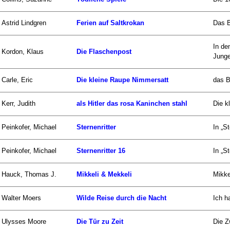
Astrid Lindgren
Ferien auf Saltkrokan
Das B
In de
Kordon, Klaus
Die Flaschenpost
Junge
Carle, Eric
Die kleine Raupe Nimmersatt
das B
Kerr, Judith
als Hitler das rosa Kaninchen stahl
Die k
Peinkofer, Michael
Sternenritter
In „S
Peinkofer, Michael
Sternenritter 16
In „S
Hauck, Thomas J.
Mikkeli & Mekkeli
Mikke
Walter Moers
Wilde Reise durch die Nacht
Ich h
Ulysses Moore
Die Tür zu Zeit
Die Zw