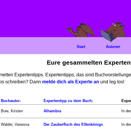
Start
Autoren
Eure gesammelten Experten
mmelten Expertentipps. Expertentipps, das sind Buchvorstellun
ipps schreiben? Dann
melde dich als Experte an
und leg los!
Buchautor:
Expertentipp zu dem Buch:
Exper
Boie, Kirsten
Alhambra
In de
Walder, Vanessa
Der Zauberfluch des Elfenkönigs
In di