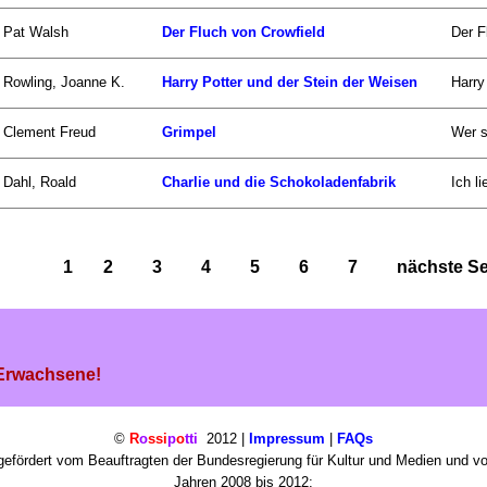
Pat Walsh
Der Fluch von Crowfield
Der F
Rowling, Joanne K.
Harry Potter und der Stein der Weisen
Harry
Clement Freud
Grimpel
Wer s
Dahl, Roald
Charlie und die Schokoladenfabrik
Ich l
1
2
3
4
5
6
7
nächste Sei
 Erwachsene!
©
R
o
ssi
p
o
tti
2012 |
Impressum
|
FAQs
efördert vom Beauftragten der Bundesregierung für Kultur und Medien und v
Jahren 2008 bis 2012: