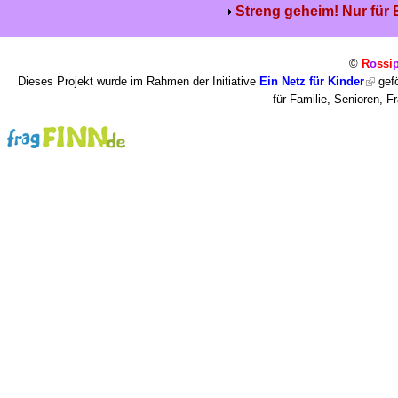
Streng geheim! Nur für
©
R
o
ssi
Dieses Projekt wurde im Rahmen der Initiative
Ein Netz für Kinder
gefö
für Familie, Senioren, 