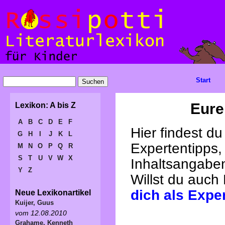
Start
Eure
Lexikon: A bis Z
A
B
C
D
E
F
Hier findest d
G
H
I
J
K
L
Expertentipps,
M
N
O
P
Q
R
S
T
U
V
W
X
Inhaltsangabe
Y
Z
Willst du auch
dich als Expe
Neue Lexikonartikel
Kuijer, Guus
vom 12.08.2010
Grahame, Kenneth