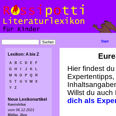
Start
Eure
Lexikon: A bis Z
A
B
C
D
E
F
Hier findest d
G
H
I
J
K
L
Expertentipps,
M
N
O
P
Q
R
S
T
U
V
W
X
Inhaltsangabe
Y
Z
Willst du auch
dich als Expe
Neue Lexikonartikel
Kamishibai
vom 06.12.2021
Müller, Jörg