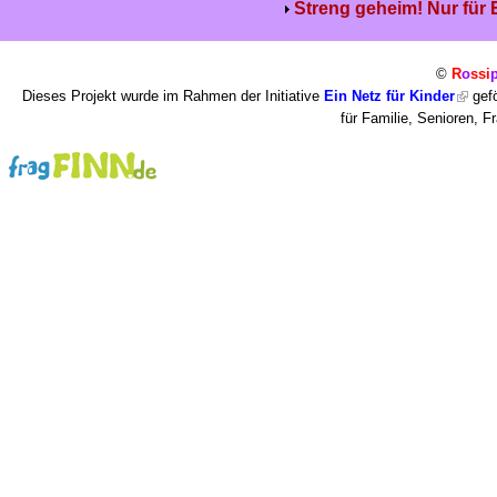
Streng geheim! Nur für
©
R
o
ssi
Dieses Projekt wurde im Rahmen der Initiative
Ein Netz für Kinder
gefö
für Familie, Senioren, 