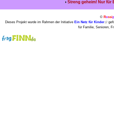
Streng geheim! Nur für
©
R
o
ssi
Dieses Projekt wurde im Rahmen der Initiative
Ein Netz für Kinder
gefö
für Familie, Senioren, 