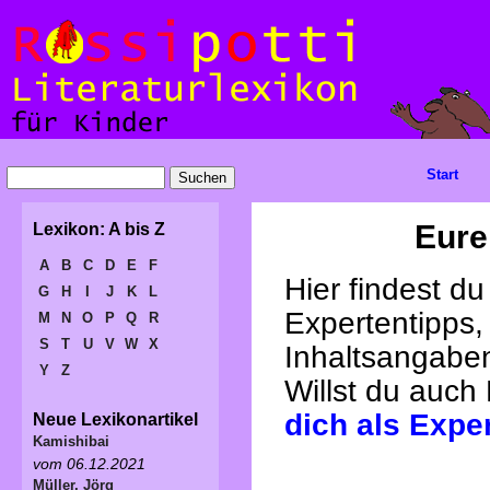
Start
Eure
Lexikon: A bis Z
A
B
C
D
E
F
Hier findest d
G
H
I
J
K
L
Expertentipps,
M
N
O
P
Q
R
S
T
U
V
W
X
Inhaltsangabe
Y
Z
Willst du auch
dich als Expe
Neue Lexikonartikel
Kamishibai
vom 06.12.2021
Müller, Jörg