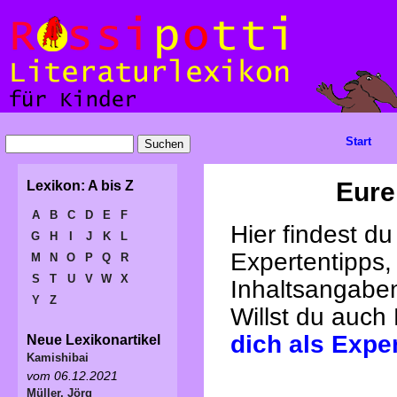
Start
Eure
Lexikon: A bis Z
A
B
C
D
E
F
Hier findest d
G
H
I
J
K
L
Expertentipps,
M
N
O
P
Q
R
S
T
U
V
W
X
Inhaltsangabe
Y
Z
Willst du auch
dich als Expe
Neue Lexikonartikel
Kamishibai
vom 06.12.2021
Müller, Jörg