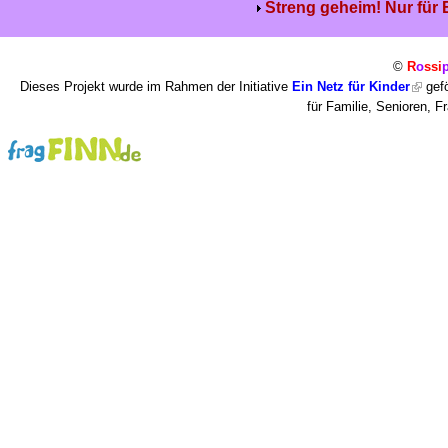
Streng geheim! Nur für
©
R
o
ssi
Dieses Projekt wurde im Rahmen der Initiative
Ein Netz für Kinder
gefö
für Familie, Senioren, 