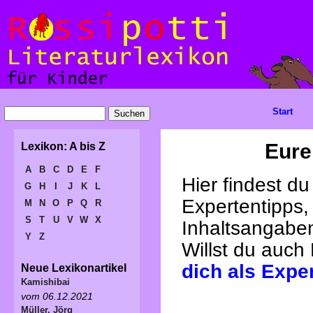
Start
Eure
Lexikon: A bis Z
A
B
C
D
E
F
Hier findest d
G
H
I
J
K
L
Expertentipps,
M
N
O
P
Q
R
S
T
U
V
W
X
Inhaltsangabe
Y
Z
Willst du auch
dich als Expe
Neue Lexikonartikel
Kamishibai
vom 06.12.2021
Müller, Jörg