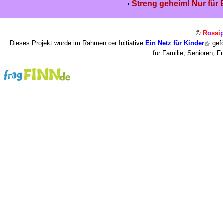
Streng geheim! Nur für
©
R
o
ssi
Dieses Projekt wurde im Rahmen der Initiative
Ein Netz für Kinder
gefö
für Familie, Senioren, 