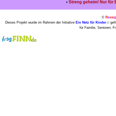
Streng geheim! Nur für
©
R
o
ssi
Dieses Projekt wurde im Rahmen der Initiative
Ein Netz für Kinder
gefö
für Familie, Senioren, 