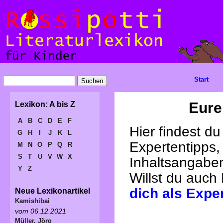
Start
Eure
Lexikon: A bis Z
A
B
C
D
E
F
Hier findest d
G
H
I
J
K
L
Expertentipps,
M
N
O
P
Q
R
S
T
U
V
W
X
Inhaltsangabe
Y
Z
Willst du auch
dich als Expe
Neue Lexikonartikel
Kamishibai
vom 06.12.2021
Müller, Jörg