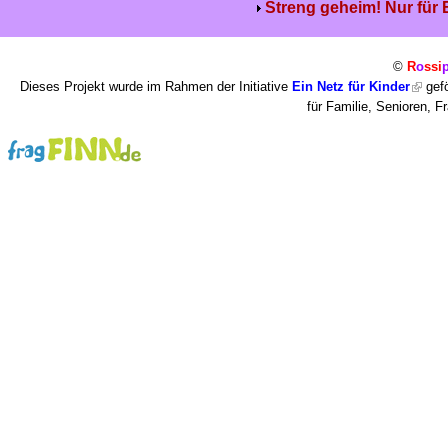
Streng geheim! Nur für
©
R
o
ssi
Dieses Projekt wurde im Rahmen der Initiative
Ein Netz für Kinder
gefö
für Familie, Senioren, 