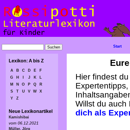
Start
Eure
Lexikon: A bis Z
A
B
C
D
E
F
Hier findest d
G
H
I
J
K
L
Expertentipps,
M
N
O
P
Q
R
S
T
U
V
W
X
Inhaltsangabe
Y
Z
Willst du auch
dich als Expe
Neue Lexikonartikel
Kamishibai
vom 06.12.2021
Müller, Jörg