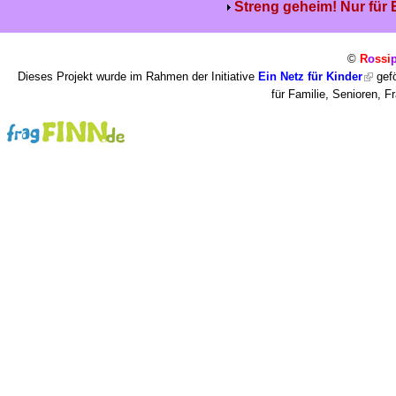
Streng geheim! Nur für
©
R
o
ssi
Dieses Projekt wurde im Rahmen der Initiative
Ein Netz für Kinder
gefö
für Familie, Senioren, 