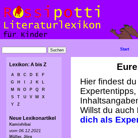
Start
Eure
Lexikon: A bis Z
A
B
C
D
E
F
Hier findest d
G
H
I
J
K
L
Expertentipps,
M
N
O
P
Q
R
S
T
U
V
W
X
Inhaltsangabe
Y
Z
Willst du auch
dich als Expe
Neue Lexikonartikel
Kamishibai
vom 06.12.2021
Müller, Jörg