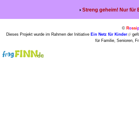
Streng geheim! Nur für
©
R
o
ssi
Dieses Projekt wurde im Rahmen der Initiative
Ein Netz für Kinder
gefö
für Familie, Senioren, 