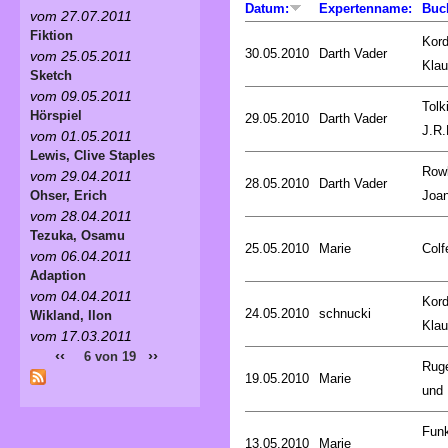
Datum:
Expertenname:
Buc
vom 27.07.2011
Fiktion
Kord
30.05.2010
Darth Vader
vom 25.05.2011
Kla
Sketch
vom 09.05.2011
Tolk
Hörspiel
29.05.2010
Darth Vader
J.R.
vom 01.05.2011
Lewis, Clive Staples
Rowl
vom 29.04.2011
28.05.2010
Darth Vader
Joa
Ohser, Erich
vom 28.04.2011
Tezuka, Osamu
25.05.2010
Marie
Colf
vom 06.04.2011
Adaption
vom 04.04.2011
Kord
24.05.2010
schnucki
Wikland, Ilon
Kla
vom 17.03.2011
‹‹
››
6 von 19
Rug
19.05.2010
Marie
und 
Fun
13.05.2010
Marie