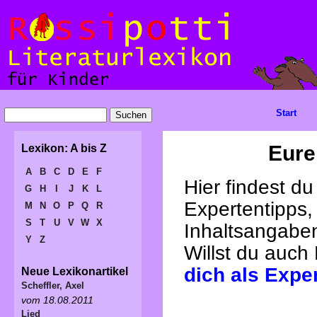
Start
Eure
Lexikon: A bis Z
A
B
C
D
E
F
Hier findest d
G
H
I
J
K
L
Expertentipps,
M
N
O
P
Q
R
S
T
U
V
W
X
Inhaltsangabe
Y
Z
Willst du auch
dich als Expe
Neue Lexikonartikel
Scheffler, Axel
vom 18.08.2011
Lied