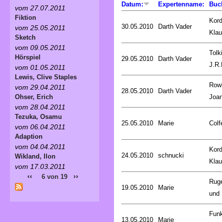
Datum:
Expertenname:
Buc
vom 27.07.2011
Fiktion
Kord
30.05.2010
Darth Vader
vom 25.05.2011
Kla
Sketch
vom 09.05.2011
Tolk
Hörspiel
29.05.2010
Darth Vader
J.R.
vom 01.05.2011
Lewis, Clive Staples
Rowl
vom 29.04.2011
28.05.2010
Darth Vader
Joa
Ohser, Erich
vom 28.04.2011
Tezuka, Osamu
25.05.2010
Marie
Colf
vom 06.04.2011
Adaption
vom 04.04.2011
Kord
24.05.2010
schnucki
Wikland, Ilon
Kla
vom 17.03.2011
‹‹
››
6 von 19
Rug
19.05.2010
Marie
und 
Fun
13.05.2010
Marie