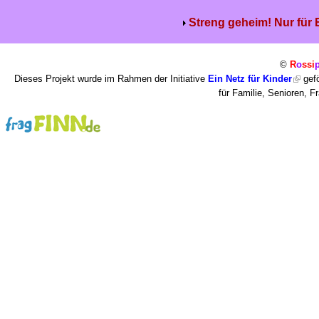
Streng geheim! Nur für
©
R
o
ssi
Dieses Projekt wurde im Rahmen der Initiative
Ein Netz für Kinder
gefö
für Familie, Senioren, 