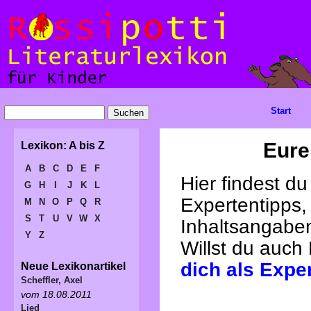
Start
Eure
Lexikon: A bis Z
A
B
C
D
E
F
Hier findest d
G
H
I
J
K
L
Expertentipps,
M
N
O
P
Q
R
S
T
U
V
W
X
Inhaltsangabe
Y
Z
Willst du auch
dich als Expe
Neue Lexikonartikel
Scheffler, Axel
vom 18.08.2011
Lied