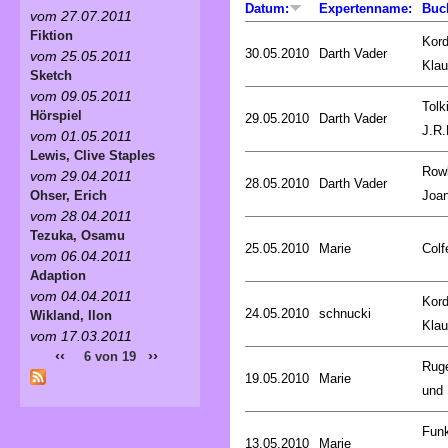
Datum:
Expertenname:
Buc
vom 27.07.2011
Fiktion
Kord
30.05.2010
Darth Vader
vom 25.05.2011
Kla
Sketch
vom 09.05.2011
Tolk
Hörspiel
29.05.2010
Darth Vader
J.R.
vom 01.05.2011
Lewis, Clive Staples
Rowl
vom 29.04.2011
28.05.2010
Darth Vader
Joa
Ohser, Erich
vom 28.04.2011
Tezuka, Osamu
25.05.2010
Marie
Colf
vom 06.04.2011
Adaption
vom 04.04.2011
Kord
24.05.2010
schnucki
Wikland, Ilon
Kla
vom 17.03.2011
‹‹
››
6 von 19
Rug
19.05.2010
Marie
und 
Fun
13.05.2010
Marie