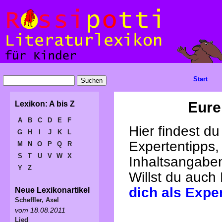
Start
Eure
Lexikon: A bis Z
A
B
C
D
E
F
Hier findest d
G
H
I
J
K
L
Expertentipps,
M
N
O
P
Q
R
S
T
U
V
W
X
Inhaltsangabe
Y
Z
Willst du auch
dich als Expe
Neue Lexikonartikel
Scheffler, Axel
vom 18.08.2011
Lied