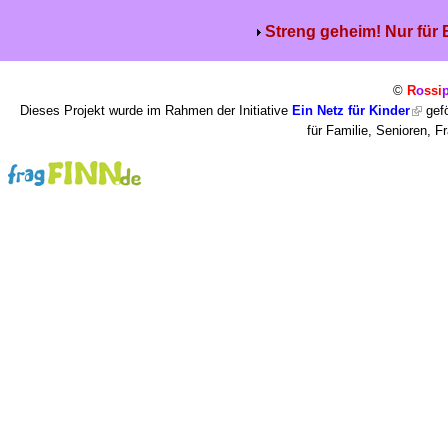
Streng geheim! Nur für
©
R
o
ssi
Dieses Projekt wurde im Rahmen der Initiative
Ein Netz für Kinder
gefö
für Familie, Senioren, 