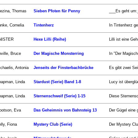
rezina, Thomas
Sieben Pfoten für Penny
___Es geht um:__
nke, Cornelia
Tintenherz
In Tintenherz ge
NISTER
Hexe Lilli (Reihe)
Lilli ist eine G
ville, Bruce
Der Magische Monsterring
In "Der Magisch
chaelis, Antonia
Jenseits der Finsterbachbrücke
Es gibt zwei Se
hapman, Linda
Stardust (Serie) Band 1-8
Lucy ist überglü
hapman, Linda
Sternenschweif (Serie) 1-15
Diese Sternensc
botson, Eva
Das Geheimnis von Bahnsteig 13
Der Gügel eine 
lly, Fiona
Mystery Club (Serie)
Der Mystery Club