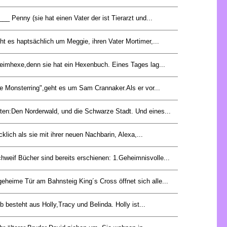
_ Penny (sie hat einen Vater der ist Tierarzt und...
ht es haptsächlich um Meggie, ihren Vater Mortimer,...
eheimhexe,denn sie hat ein Hexenbuch. Eines Tages lag...
e Monsterring",geht es um Sam Crannaker.Als er vor...
iten:Den Norderwald, und die Schwarze Stadt. Und eines...
cklich als sie mit ihrer neuen Nachbarin, Alexa,...
hweif Bücher sind bereits erschienen: 1.Geheimnisvolle...
geheime Tür am Bahnsteig King´s Cross öffnet sich alle...
 besteht aus Holly,Tracy und Belinda. Holly ist...