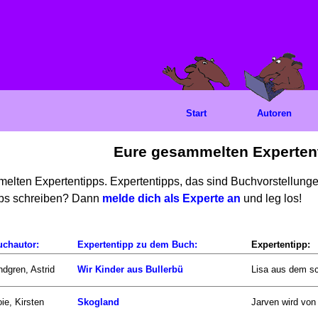
Start
Autoren
Eure gesammelten Experten
mmelten Expertentipps. Expertentipps, das sind Buchvorstellun
ipps schreiben? Dann
melde dich als Experte an
und leg los!
uchautor:
Expertentipp zu dem Buch:
Expertentipp:
ndgren, Astrid
Wir Kinder aus Bullerbü
Lisa aus dem sc
ie, Kirsten
Skogland
Jarven wird von 