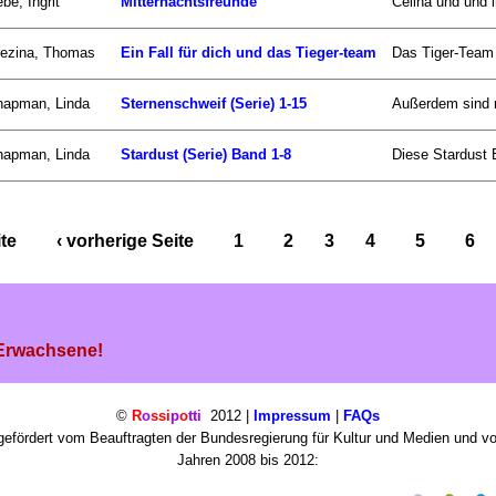
be, Ingrit
Mitternachtsfreunde
Celina und und i
rezina, Thomas
Ein Fall für dich und das Tieger-team
Das Tiger-Team b
hapman, Linda
Sternenschweif (Serie) 1-15
Außerdem sind n
hapman, Linda
Stardust (Serie) Band 1-8
Diese Stardust 
ite
‹ vorherige Seite
1
2
3
4
5
6
 Erwachsene!
©
R
o
ssi
p
o
tti
2012 |
Impressum
|
FAQs
efördert vom Beauftragten der Bundesregierung für Kultur und Medien und v
Jahren 2008 bis 2012: