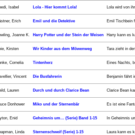
edi, Isabel
Lola - Hier kommt Lola!
Lola wird von i
stner, Erich
Emil und die Detektive
Emil Tischbein f
wling, Joanne K.
Harry Potter und der Stein der Weisen
Harry kann es ka
ie, Kirsten
Wir Kinder aus dem Möwenweg
Tara zieht in d
nke, Cornelia
Tintenherz
Eines Nachts, b
vellier, Vincent
Die Busfahrerin
Benjamin fährt 
ild, Lauren
Durch und durch Clarice Bean
Clarice Bean kan
ruce Donhower
Miko und der Sternenbär
Es ist eine Fan
yton, Enid
Geheimnis um… (Serie) Band 1-15
In Geheimnis um.
hapman, Linda
Sternenschweif (Serie) 1-15
Laura kann es k