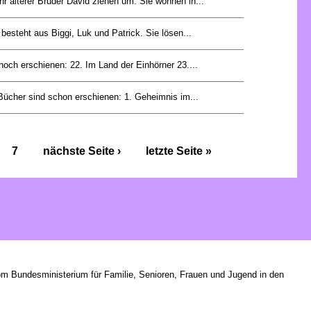
hr älterer Bruder David ziehen um. Sie wohnen in...
esteht aus Biggi, Luk und Patrick. Sie lösen...
och erschienen: 22. Im Land der Einhörner 23....
Bücher sind schon erschienen: 1. Geheimnis im...
7
nächste Seite ›
letzte Seite »
om Bundesministerium für Familie, Senioren, Frauen und Jugend in den