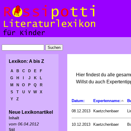
Lexikon: A bis Z
A
B
C
D
E
F
Hier findest du alle gesa
G
H
I
J
K
L
Willst du auch Expertent
M
N
O
P
Q
R
S
T
U
V
W
X
Y
Z
Datum:
Expertenname:
B
08.12.2013
Kaetzchenbaer
Li
Neue Lexikonartikel
Inhalt
vom 06.04.2012
10.12.2013
Kaetzchenbaer
Bo
Stil