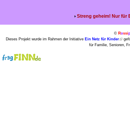
Streng geheim! Nur für
©
R
o
ssi
Dieses Projekt wurde im Rahmen der Initiative
Ein Netz für Kinder
gefö
für Familie, Senioren, 