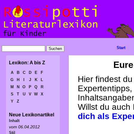
Start
Eure
Lexikon: A bis Z
A
B
C
D
E
F
Hier findest d
G
H
I
J
K
L
Expertentipps,
M
N
O
P
Q
R
S
T
U
V
W
X
Inhaltsangabe
Y
Z
Willst du auch
dich als Expe
Neue Lexikonartikel
Inhalt
vom 06.04.2012
Stil