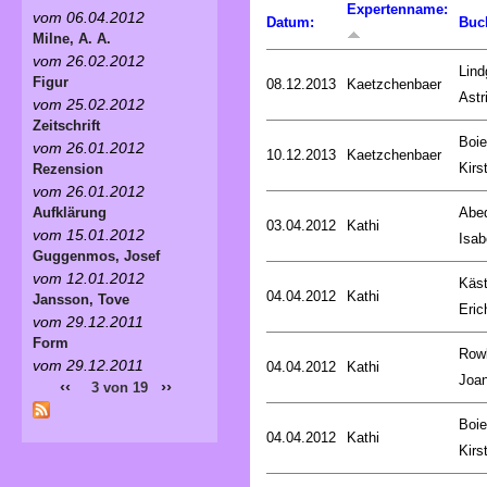
Expertenname:
vom 06.04.2012
Datum:
Buc
Milne, A. A.
vom 26.02.2012
Lind
Figur
08.12.2013
Kaetzchenbaer
Astr
vom 25.02.2012
Zeitschrift
Boie
vom 26.01.2012
10.12.2013
Kaetzchenbaer
Kirs
Rezension
vom 26.01.2012
Abed
Aufklärung
03.04.2012
Kathi
vom 15.01.2012
Isab
Guggenmos, Josef
vom 12.01.2012
Käst
04.04.2012
Kathi
Jansson, Tove
Eric
vom 29.12.2011
Form
Rowl
vom 29.12.2011
04.04.2012
Kathi
Joa
‹‹
››
3 von 19
Boie
04.04.2012
Kathi
Kirs