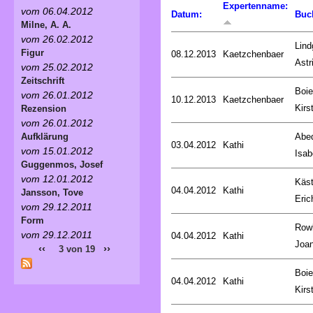
Expertenname:
vom 06.04.2012
Datum:
Buc
Milne, A. A.
vom 26.02.2012
Lind
Figur
08.12.2013
Kaetzchenbaer
Astr
vom 25.02.2012
Zeitschrift
Boie
vom 26.01.2012
10.12.2013
Kaetzchenbaer
Kirs
Rezension
vom 26.01.2012
Abed
Aufklärung
03.04.2012
Kathi
vom 15.01.2012
Isab
Guggenmos, Josef
vom 12.01.2012
Käst
04.04.2012
Kathi
Jansson, Tove
Eric
vom 29.12.2011
Form
Rowl
vom 29.12.2011
04.04.2012
Kathi
Joa
‹‹
››
3 von 19
Boie
04.04.2012
Kathi
Kirs