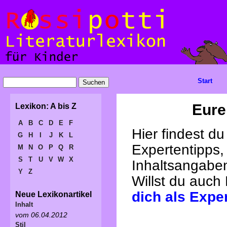
Start
Eure
Lexikon: A bis Z
A
B
C
D
E
F
Hier findest d
G
H
I
J
K
L
Expertentipps,
M
N
O
P
Q
R
S
T
U
V
W
X
Inhaltsangabe
Y
Z
Willst du auch
dich als Expe
Neue Lexikonartikel
Inhalt
vom 06.04.2012
Stil