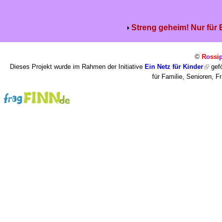
Streng geheim! Nur für
©
R
o
ssi
Dieses Projekt wurde im Rahmen der Initiative
Ein Netz für Kinder
gefö
für Familie, Senioren, 