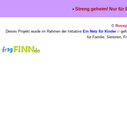
Streng geheim! Nur für
©
R
o
ssi
Dieses Projekt wurde im Rahmen der Initiative
Ein Netz für Kinder
gefö
für Familie, Senioren, 