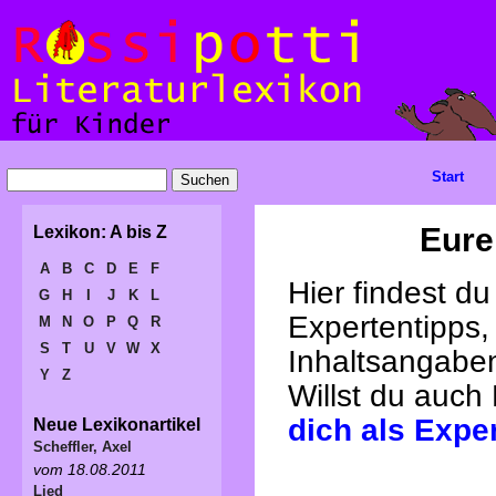
Start
Eure
Lexikon: A bis Z
A
B
C
D
E
F
Hier findest d
G
H
I
J
K
L
Expertentipps,
M
N
O
P
Q
R
S
T
U
V
W
X
Inhaltsangabe
Y
Z
Willst du auch
dich als Expe
Neue Lexikonartikel
Scheffler, Axel
vom 18.08.2011
Lied