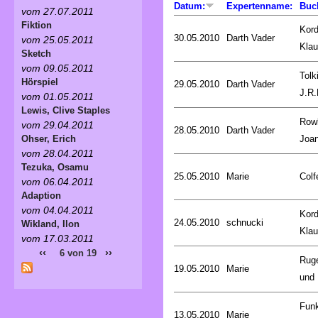
Datum:
Expertenname:
Buc
vom 27.07.2011
Fiktion
Kord
30.05.2010
Darth Vader
vom 25.05.2011
Kla
Sketch
vom 09.05.2011
Tolk
Hörspiel
29.05.2010
Darth Vader
J.R.
vom 01.05.2011
Lewis, Clive Staples
Rowl
vom 29.04.2011
28.05.2010
Darth Vader
Joa
Ohser, Erich
vom 28.04.2011
Tezuka, Osamu
25.05.2010
Marie
Colf
vom 06.04.2011
Adaption
vom 04.04.2011
Kord
24.05.2010
schnucki
Wikland, Ilon
Kla
vom 17.03.2011
‹‹
››
6 von 19
Rug
19.05.2010
Marie
und 
Fun
13.05.2010
Marie