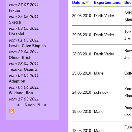
Datum:
Expertenname:
Buc
vom 27.07.2011
Fiktion
Kord
30.05.2010
Darth Vader
vom 25.05.2011
Kla
Sketch
vom 09.05.2011
Tolk
Hörspiel
29.05.2010
Darth Vader
J.R.
vom 01.05.2011
Lewis, Clive Staples
Rowl
vom 29.04.2011
28.05.2010
Darth Vader
Joa
Ohser, Erich
vom 28.04.2011
Tezuka, Osamu
25.05.2010
Marie
Colf
vom 06.04.2011
Adaption
vom 04.04.2011
Kord
24.05.2010
schnucki
Wikland, Ilon
Kla
vom 17.03.2011
‹‹
››
6 von 19
Rug
19.05.2010
Marie
und 
Fun
13.05.2010
Marie