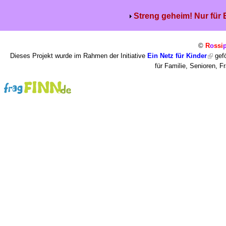
Streng geheim! Nur für
©
R
o
ssi
Dieses Projekt wurde im Rahmen der Initiative
Ein Netz für Kinder
gefö
für Familie, Senioren, 