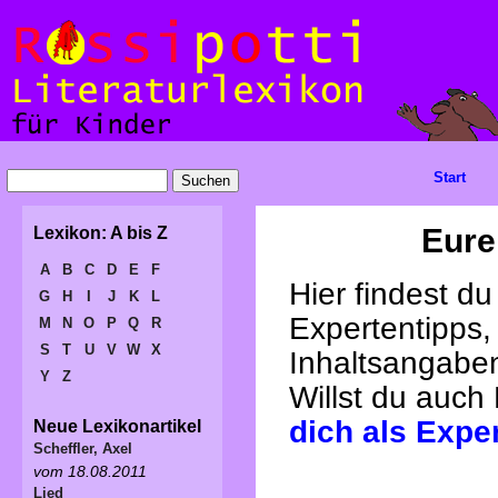
Start
Eure
Lexikon: A bis Z
A
B
C
D
E
F
Hier findest d
G
H
I
J
K
L
Expertentipps,
M
N
O
P
Q
R
S
T
U
V
W
X
Inhaltsangabe
Y
Z
Willst du auch
dich als Expe
Neue Lexikonartikel
Scheffler, Axel
vom 18.08.2011
Lied