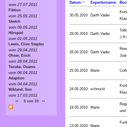
Datum:
Expertenname:
Buc
vom 27.07.2011
Fiktion
Kord
30.05.2010
Darth Vader
vom 25.05.2011
Kla
Sketch
vom 09.05.2011
Tolk
Hörspiel
29.05.2010
Darth Vader
J.R.
vom 01.05.2011
Lewis, Clive Staples
Rowl
vom 29.04.2011
28.05.2010
Darth Vader
Joa
Ohser, Erich
vom 28.04.2011
Tezuka, Osamu
25.05.2010
Marie
Colf
vom 06.04.2011
Adaption
vom 04.04.2011
Kord
24.05.2010
schnucki
Wikland, Ilon
Kla
vom 17.03.2011
‹‹
››
6 von 19
Rug
19.05.2010
Marie
und 
Fun
13.05.2010
Marie