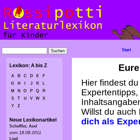
Start
Eure
Lexikon: A bis Z
A
B
C
D
E
F
Hier findest d
G
H
I
J
K
L
Expertentipps,
M
N
O
P
Q
R
S
T
U
V
W
X
Inhaltsangabe
Y
Z
Willst du auch
dich als Expe
Neue Lexikonartikel
Scheffler, Axel
vom 18.08.2011
Lied