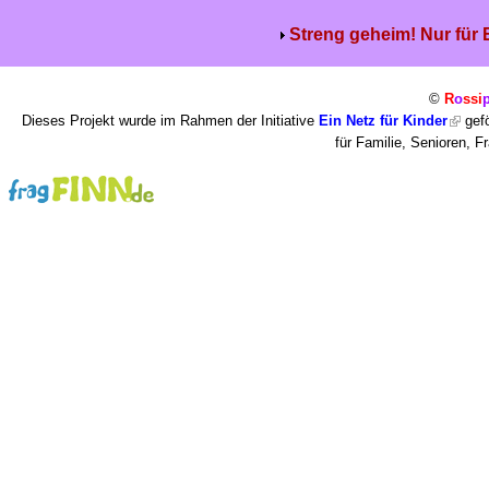
Streng geheim! Nur für
©
R
o
ssi
Dieses Projekt wurde im Rahmen der Initiative
Ein Netz für Kinder
gefö
für Familie, Senioren, 