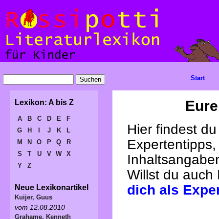
Start
Eure
Lexikon: A bis Z
A
B
C
D
E
F
Hier findest d
G
H
I
J
K
L
Expertentipps,
M
N
O
P
Q
R
S
T
U
V
W
X
Inhaltsangabe
Y
Z
Willst du auch
dich als Expe
Neue Lexikonartikel
Kuijer, Guus
vom 12.08.2010
Grahame, Kenneth