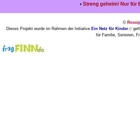
Streng geheim! Nur für
©
R
o
ssi
Dieses Projekt wurde im Rahmen der Initiative
Ein Netz für Kinder
gefö
für Familie, Senioren, 