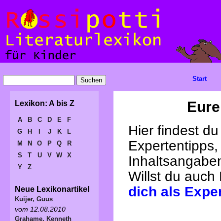
Start
Eure
Lexikon: A bis Z
A
B
C
D
E
F
Hier findest d
G
H
I
J
K
L
Expertentipps,
M
N
O
P
Q
R
S
T
U
V
W
X
Inhaltsangabe
Y
Z
Willst du auch
dich als Expe
Neue Lexikonartikel
Kuijer, Guus
vom 12.08.2010
Grahame, Kenneth