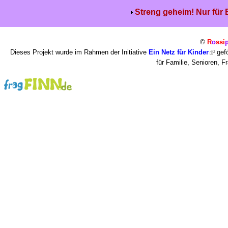
Streng geheim! Nur für
©
R
o
ssi
Dieses Projekt wurde im Rahmen der Initiative
Ein Netz für Kinder
gefö
für Familie, Senioren, 