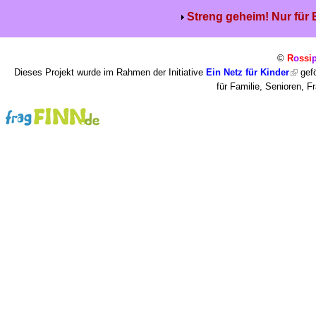
Streng geheim! Nur für
©
R
o
ssi
Dieses Projekt wurde im Rahmen der Initiative
Ein Netz für Kinder
gefö
für Familie, Senioren, 