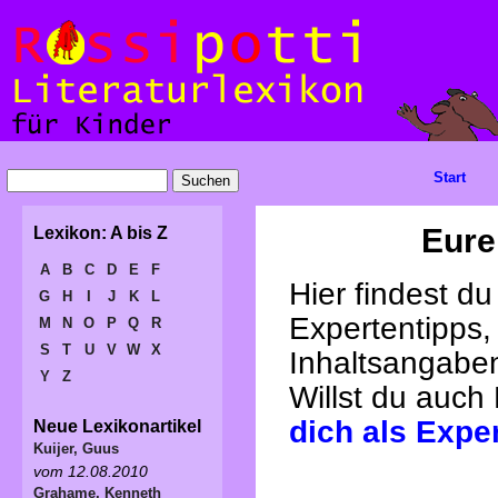
Start
Eure
Lexikon: A bis Z
A
B
C
D
E
F
Hier findest d
G
H
I
J
K
L
Expertentipps,
M
N
O
P
Q
R
S
T
U
V
W
X
Inhaltsangabe
Y
Z
Willst du auch
dich als Expe
Neue Lexikonartikel
Kuijer, Guus
vom 12.08.2010
Grahame, Kenneth