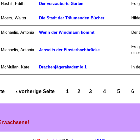
Nesbit, Edith
Der verzauberte Garten
Es g
Moers, Walter
Die Stadt der Träumenden Bücher
Hild
Michaelis, Antonia
Wenn der Windmann kommt
Der 
Es g
Michaelis, Antonia
Jenseits der Finsterbachbrücke
eines
McMullan, Kate
Drachenjägerakademie 1
In d
ite
‹ vorherige Seite
1
2
3
4
5
6
 Erwachsene!