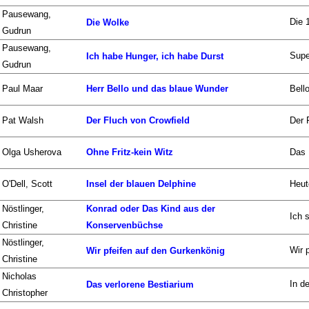
Pausewang,
Die 
Die Wolke
Gudrun
Pausewang,
Supe
Ich habe Hunger, ich habe Durst
Gudrun
Paul Maar
Herr Bello und das blaue Wunder
Bell
Pat Walsh
Der Fluch von Crowfield
Der 
Olga Usherova
Ohne Fritz-kein Witz
Das B
O'Dell, Scott
Insel der blauen Delphine
Heut
Nöstlinger,
Konrad oder Das Kind aus der
Ich 
Christine
Konservenbüchse
Nöstlinger,
Wir p
Wir pfeifen auf den Gurkenkönig
Christine
Nicholas
In d
Das verlorene Bestiarium
Christopher