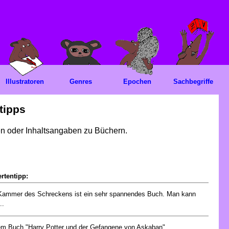
Illustratoren
Genres
Epochen
Sachbegriffe
tipps
gen oder Inhaltsangaben zu Büchern.
rtentipp:
Kammer des Schreckens ist ein sehr spannendes Buch. Man kann
..
em Buch "Harry Potter und der Gefangene von Askaban"...