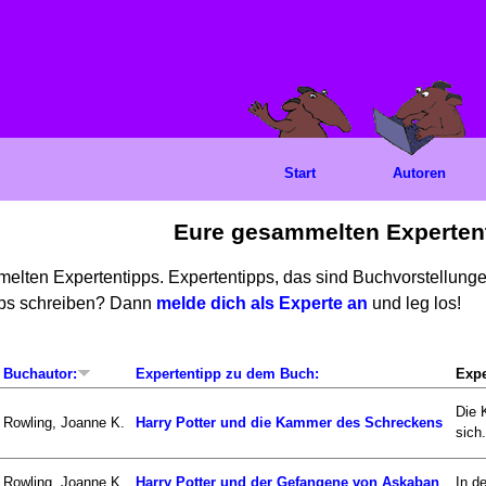
Start
Autoren
Eure gesammelten Experten
mmelten Expertentipps. Expertentipps, das sind Buchvorstellun
ipps schreiben? Dann
melde dich als Experte an
und leg los!
Buchautor:
Expertentipp zu dem Buch:
Expe
Die 
Rowling, Joanne K.
Harry Potter und die Kammer des Schreckens
sich.
Rowling, Joanne K.
Harry Potter und der Gefangene von Askaban
In d