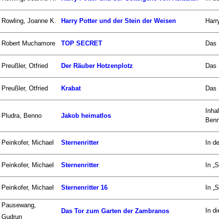
Rowling, Joanne K.
Harry Potter und der Stein der Weisen
Harr
Robert Muchamore
TOP SECRET
Das 
Preußler, Otfried
Der Räuber Hotzenplotz
Das 
Preußler, Otfried
Krabat
Das 
Inha
Pludra, Benno
Jakob heimatlos
Benn
Peinkofer, Michael
Sternenritter
In de
Peinkofer, Michael
Sternenritter
In „S
Peinkofer, Michael
Sternenritter 16
In „
Pausewang,
In d
Das Tor zum Garten der Zambranos
Gudrun