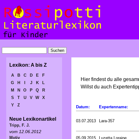
Lexikon: A bis Z
A
B
C
D
E
F
Hier findest du alle gesa
G
H
I
J
K
L
Willst du auch Expertent
M
N
O
P
Q
R
S
T
U
V
W
X
Y
Z
Datum:
Expertenname:
Neue Lexikonartikel
03.07.2013
Lara-357
Tripp, F. J.
vom 12.06.2012
Motiv
05.09.2015
Luzetta Loraine