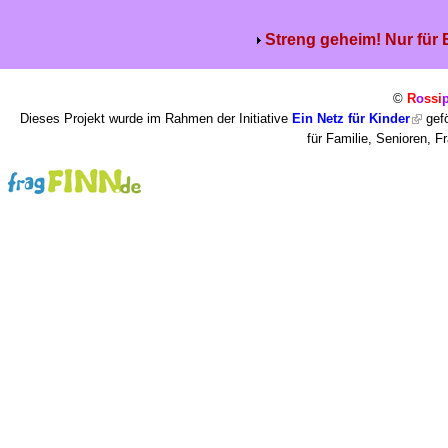
Streng geheim! Nur für
©
R
o
ssi
Dieses Projekt wurde im Rahmen der Initiative
Ein Netz für Kinder
gefö
für Familie, Senioren, 