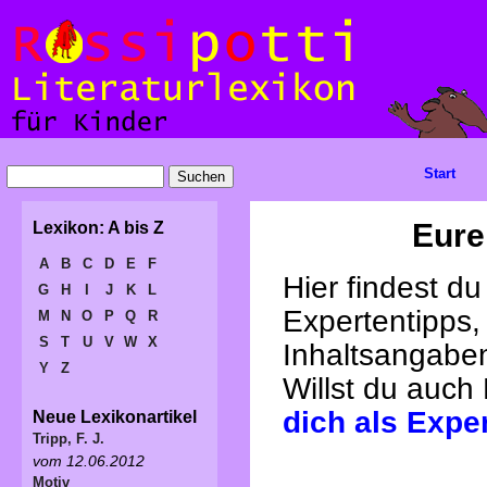
Start
Eure
Lexikon: A bis Z
A
B
C
D
E
F
Hier findest d
G
H
I
J
K
L
Expertentipps,
M
N
O
P
Q
R
S
T
U
V
W
X
Inhaltsangabe
Y
Z
Willst du auch
dich als Expe
Neue Lexikonartikel
Tripp, F. J.
vom 12.06.2012
Motiv