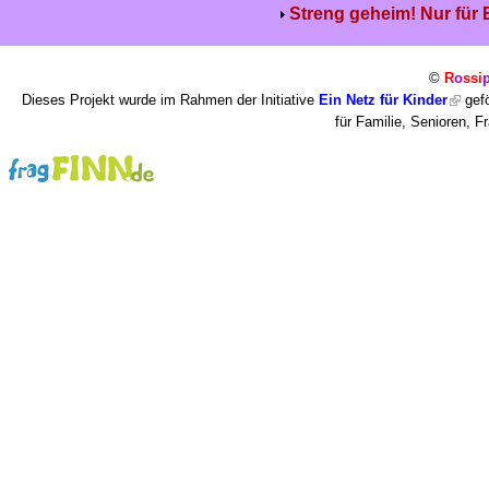
Streng geheim! Nur für
©
R
o
ssi
Dieses Projekt wurde im Rahmen der Initiative
Ein Netz für Kinder
gefö
für Familie, Senioren, 