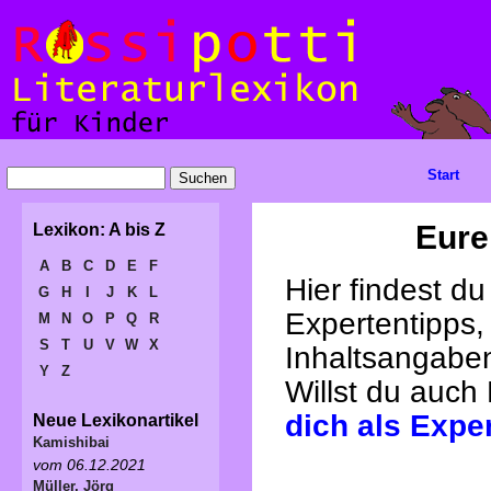
Start
Eure
Lexikon: A bis Z
A
B
C
D
E
F
Hier findest d
G
H
I
J
K
L
Expertentipps,
M
N
O
P
Q
R
S
T
U
V
W
X
Inhaltsangabe
Y
Z
Willst du auch
dich als Expe
Neue Lexikonartikel
Kamishibai
vom 06.12.2021
Müller, Jörg