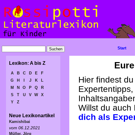
Start
Eure
Lexikon: A bis Z
A
B
C
D
E
F
Hier findest d
G
H
I
J
K
L
Expertentipps,
M
N
O
P
Q
R
S
T
U
V
W
X
Inhaltsangabe
Y
Z
Willst du auch
dich als Expe
Neue Lexikonartikel
Kamishibai
vom 06.12.2021
Müller, Jörg