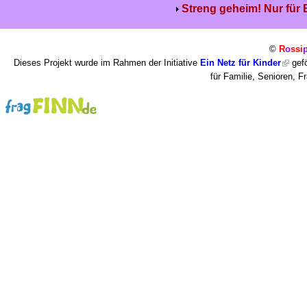
Streng geheim! Nur für
©
R
o
ssi
Dieses Projekt wurde im Rahmen der Initiative
Ein Netz für Kinder
gefö
für Familie, Senioren, 