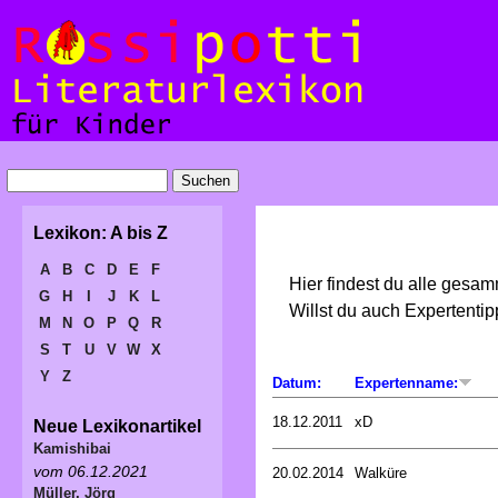
Lexikon: A bis Z
A
B
C
D
E
F
Hier findest du alle gesa
G
H
I
J
K
L
Willst du auch Expertent
M
N
O
P
Q
R
S
T
U
V
W
X
Y
Z
Datum:
Expertenname:
18.12.2011
xD
Neue Lexikonartikel
Kamishibai
vom 06.12.2021
20.02.2014
Walküre
Müller, Jörg