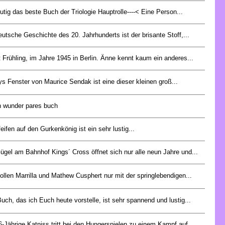
utig das beste Buch der Triologie Hauptrolle----< Eine Person...
eutsche Geschichte des 20. Jahrhunderts ist der brisante Stoff,...
t Frühling, im Jahre 1945 in Berlin. Änne kennt kaum ein anderes...
s Fenster von Maurice Sendak ist eine dieser kleinen groß...
in wunder pares buch
feifen auf den Gurkenkönig ist ein sehr lustig...
ügel am Bahnhof Kings´ Cross öffnet sich nur alle neun Jahre und...
ollen Marrilla und Mathew Cusphert nur mit der springlebendigen...
uch, das ich Euch heute vorstelle, ist sehr spannend und lustig...
6-Jährige Katniss tritt bei den Hungerspielen zu einem Kampf auf...