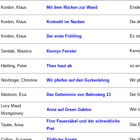
Kordon, Klaus
Mit dem Rücken zur Wand
Einde
Kordon, Klaus
Krokodil im Nacken
Die d
Kordon, Klaus
Der erste Frühling
Es is
Kenny
Sendak, Maurice
Kennys Fenster
Härtling, Peter
Theo haut ab
ist e
Nöstlinger, Christine
Wir pfeifen auf den Gurkenkönig
Wir p
Ibbotson, Eva
Das Geheimnis von Bahnsteig 13
Der G
Lucy Maud
Wie s
Anne auf Green Gables
Montgomery
Finn Feuersäbel und der schreckliche
Das B
Taube, Anna
Piet
Collins, Suzanne
Tödliche Spiele
Die 1