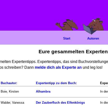
Start
Autoren
Eure gesammelten Experten
mmelten Expertentipps. Expertentipps, das sind Buchvorstellun
ipps schreiben? Dann
melde dich als Experte an
und leg los!
Buchautor:
Expertentipp zu dem Buch:
Exper
Boie, Kirsten
Alhambra
In de
Walder, Vanessa
Der Zauberfluch des Elfenkönigs
In di