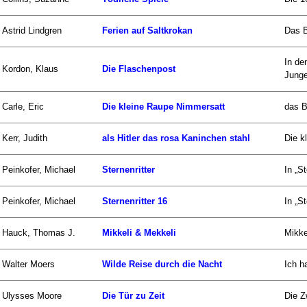
Astrid Lindgren
Ferien auf Saltkrokan
Das B
In de
Kordon, Klaus
Die Flaschenpost
Junge
Carle, Eric
Die kleine Raupe Nimmersatt
das B
Kerr, Judith
als Hitler das rosa Kaninchen stahl
Die k
Peinkofer, Michael
Sternenritter
In „S
Peinkofer, Michael
Sternenritter 16
In „S
Hauck, Thomas J.
Mikkeli & Mekkeli
Mikke
Walter Moers
Wilde Reise durch die Nacht
Ich h
Ulysses Moore
Die Tür zu Zeit
Die Zw