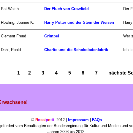
Pat Walsh
Der Fluch von Crowfield
Der F
Rowling, Joanne K.
Harry Potter und der Stein der Weisen
Harry
Clement Freud
Grimpel
Wer s
Dahl, Roald
Charlie und die Schokoladenfabrik
Ich l
1
2
3
4
5
6
7
nächste Sei
 Erwachsene!
©
R
o
ssi
p
o
tti
2012 |
Impressum
|
FAQs
efördert vom Beauftragten der Bundesregierung für Kultur und Medien und v
Jahren 2008 bis 2012: