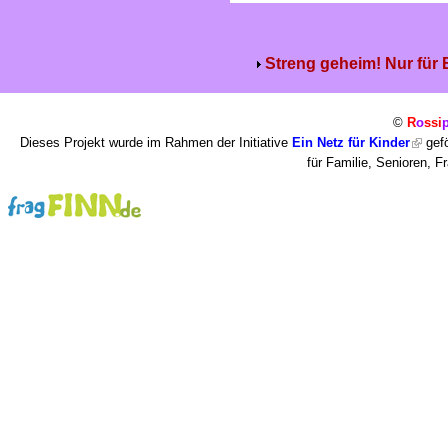
Streng geheim! Nur für
©
R
o
ssi
Dieses Projekt wurde im Rahmen der Initiative
Ein Netz für Kinder
gefö
für Familie, Senioren, 