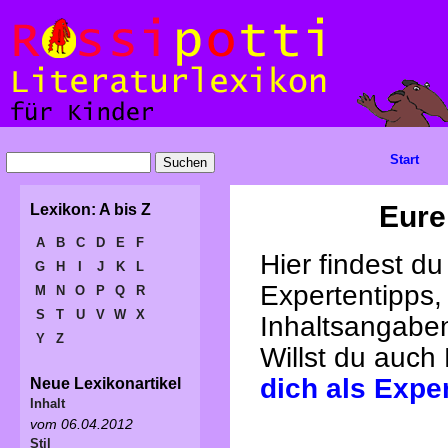
Start
Eure
Lexikon: A bis Z
A
B
C
D
E
F
Hier findest d
G
H
I
J
K
L
Expertentipps,
M
N
O
P
Q
R
S
T
U
V
W
X
Inhaltsangabe
Y
Z
Willst du auch
dich als Expe
Neue Lexikonartikel
Inhalt
vom 06.04.2012
Stil