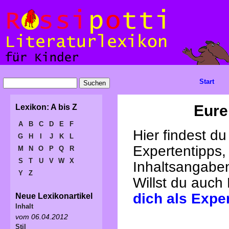
Start
Eure
Lexikon: A bis Z
A
B
C
D
E
F
Hier findest d
G
H
I
J
K
L
Expertentipps,
M
N
O
P
Q
R
S
T
U
V
W
X
Inhaltsangabe
Y
Z
Willst du auch
dich als Expe
Neue Lexikonartikel
Inhalt
vom 06.04.2012
Stil