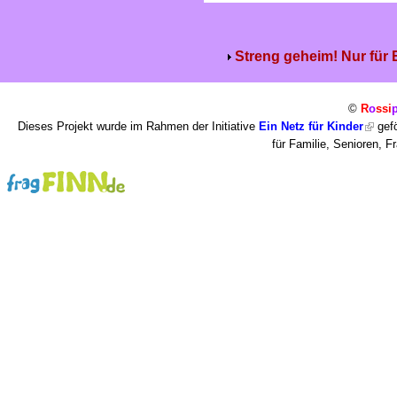
Streng geheim! Nur für
©
R
o
ssi
Dieses Projekt wurde im Rahmen der Initiative
Ein Netz für Kinder
gefö
für Familie, Senioren, 