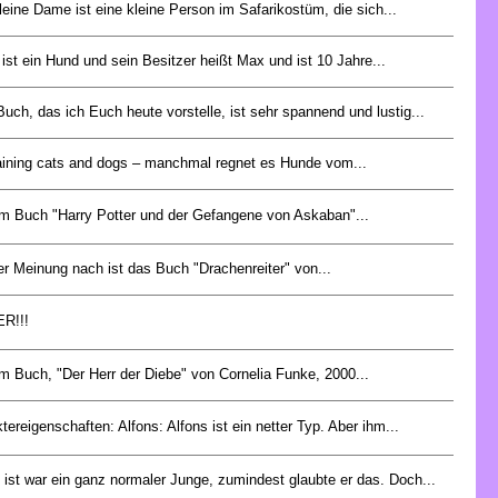
leine Dame ist eine kleine Person im Safarikostüm, die sich...
 ist ein Hund und sein Besitzer heißt Max und ist 10 Jahre...
uch, das ich Euch heute vorstelle, ist sehr spannend und lustig...
raining cats and dogs – manchmal regnet es Hunde vom...
m Buch "Harry Potter und der Gefangene von Askaban"...
r Meinung nach ist das Buch "Drachenreiter" von...
R!!!
m Buch, "Der Herr der Diebe" von Cornelia Funke, 2000...
tereigenschaften: Alfons: Alfons ist ein netter Typ. Aber ihm...
 ist war ein ganz normaler Junge, zumindest glaubte er das. Doch...