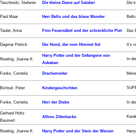
Taschinski, Stefanie
Die kleine Dame auf Salafari
Die k
Paul Maar
Herr Bello und das blaue Wunder
Bello
Taube, Anna
Finn Feuersäbel und der schreckliche Piet
Das B
Dagmar Petrick
Der Hund, der vom Himmel fiel
It’s 
Harry Potter und der Gefangene von
In de
Rowling, Joanne K.
Askaban
Funke, Cornelia
Drachenreiter
Meine
SUPE
Bichsel, Peter
Kindergeschichten
Funke, Cornelia
Herr der Diebe
In de
Gerhard Holtz-
Karak
Alfons Zitterbacke
Baumert
Rowling, Joanne K.
Harry Potter und der Stein der Weisen
Harry