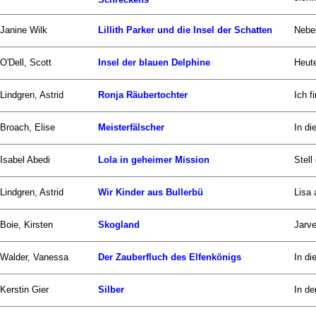
Janine Wilk
Lillith Parker und die Insel der Schatten
Nebel
O'Dell, Scott
Insel der blauen Delphine
Heute
Lindgren, Astrid
Ronja Räubertochter
Ich f
Broach, Elise
Meisterfälscher
In di
Isabel Abedi
Lola in geheimer Mission
Stell
Lindgren, Astrid
Wir Kinder aus Bullerbü
Lisa 
Boie, Kirsten
Skogland
Jarve
Walder, Vanessa
Der Zauberfluch des Elfenkönigs
In di
Kerstin Gier
Silber
In de