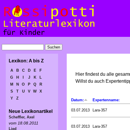
Lexikon: A bis Z
A
B
C
D
E
F
Hier findest du alle gesa
G
H
I
J
K
L
Willst du auch Expertent
M
N
O
P
Q
R
S
T
U
V
W
X
Y
Z
Datum:
Expertenname:
03.07.2013
Lara-357
Neue Lexikonartikel
Scheffler, Axel
vom 18.08.2011
03.07.2013
Lara-357
Lied