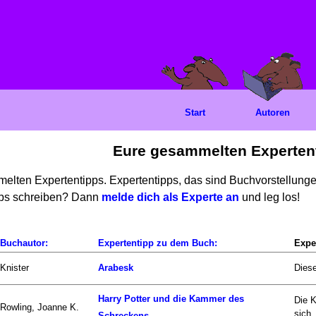
Start
Autoren
Eure gesammelten Experten
mmelten Expertentipps. Expertentipps, das sind Buchvorstellun
ipps schreiben? Dann
melde dich als Experte an
und leg los!
Buchautor:
Expertentipp zu dem Buch:
Expe
Knister
Arabesk
Diese
Harry Potter und die Kammer des
Die 
Rowling, Joanne K.
sich..
Schreckens