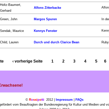
Holtz-Baumert,
Alfon
Alfons Zitterbacke
Gerhard
Green, John
Margos Spuren
In d
Kenny
Sendak, Maurice
Kennys Fenster
Child, Lauren
Durch und durch Clarice Bean
Ruby 
ite
‹ vorherige Seite
1
2
3
4
5
6
 Erwachsene!
©
R
o
ssi
p
o
tti
2012 |
Impressum
|
FAQs
efördert vom Beauftragten der Bundesregierung für Kultur und Medien und v