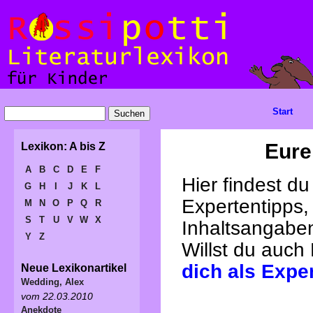
Start
Eure
Lexikon: A bis Z
A
B
C
D
E
F
Hier findest d
G
H
I
J
K
L
Expertentipps,
M
N
O
P
Q
R
S
T
U
V
W
X
Inhaltsangabe
Y
Z
Willst du auch
dich als Expe
Neue Lexikonartikel
Wedding, Alex
vom 22.03.2010
Anekdote