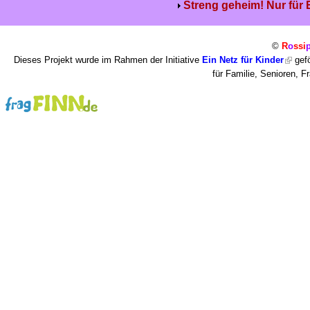
Streng geheim! Nur für
©
R
o
ssi
Dieses Projekt wurde im Rahmen der Initiative
Ein Netz für Kinder
gefö
für Familie, Senioren, 