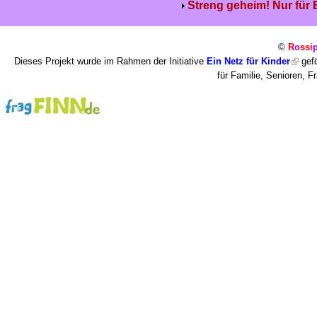
Streng geheim! Nur für
©
R
o
ssi
Dieses Projekt wurde im Rahmen der Initiative
Ein Netz für Kinder
gefö
für Familie, Senioren, 