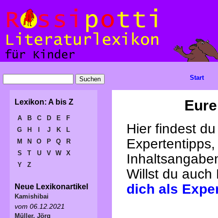
Start
Eure
Lexikon: A bis Z
A
B
C
D
E
F
Hier findest d
G
H
I
J
K
L
Expertentipps,
M
N
O
P
Q
R
S
T
U
V
W
X
Inhaltsangabe
Y
Z
Willst du auch
dich als Expe
Neue Lexikonartikel
Kamishibai
vom 06.12.2021
Müller, Jörg