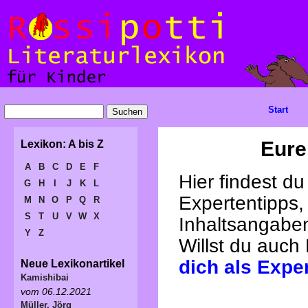
Start
Eure
Lexikon: A bis Z
A
B
C
D
E
F
Hier findest d
G
H
I
J
K
L
Expertentipps,
M
N
O
P
Q
R
S
T
U
V
W
X
Inhaltsangabe
Y
Z
Willst du auch
dich als Expe
Neue Lexikonartikel
Kamishibai
vom 06.12.2021
Müller, Jörg