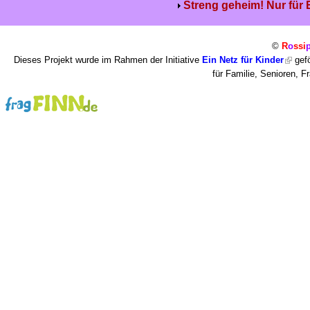
Streng geheim! Nur für
©
R
o
ssi
Dieses Projekt wurde im Rahmen der Initiative
Ein Netz für Kinder
gefö
für Familie, Senioren, 