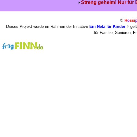
Streng geheim! Nur für
©
R
o
ssi
Dieses Projekt wurde im Rahmen der Initiative
Ein Netz für Kinder
gefö
für Familie, Senioren, 