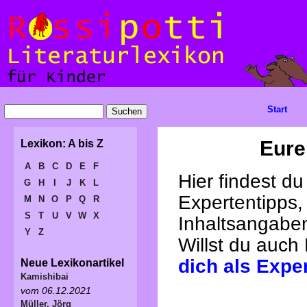
Start
Eure
Lexikon: A bis Z
A
B
C
D
E
F
Hier findest d
G
H
I
J
K
L
Expertentipps,
M
N
O
P
Q
R
S
T
U
V
W
X
Inhaltsangabe
Y
Z
Willst du auch
dich als Expe
Neue Lexikonartikel
Kamishibai
vom 06.12.2021
Müller, Jörg