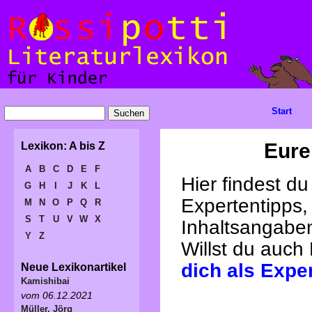
Start
Eure
Lexikon: A bis Z
A
B
C
D
E
F
Hier findest d
G
H
I
J
K
L
Expertentipps,
M
N
O
P
Q
R
S
T
U
V
W
X
Inhaltsangabe
Y
Z
Willst du auch
dich als Expe
Neue Lexikonartikel
Kamishibai
vom 06.12.2021
Müller, Jörg