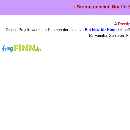
Streng geheim! Nur für
©
R
o
ssi
Dieses Projekt wurde im Rahmen der Initiative
Ein Netz für Kinder
gefö
für Familie, Senioren, 