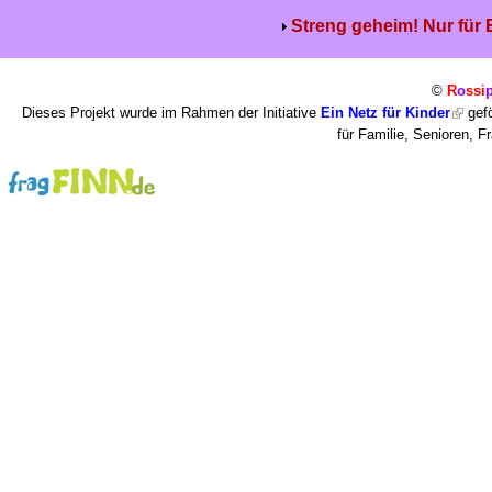
Streng geheim! Nur für
©
R
o
ssi
Dieses Projekt wurde im Rahmen der Initiative
Ein Netz für Kinder
gefö
für Familie, Senioren, 