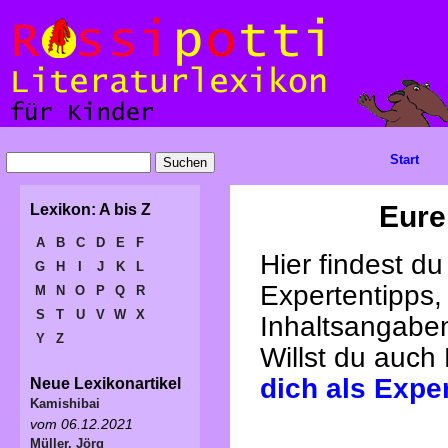
Start
Eure
Lexikon: A bis Z
A
B
C
D
E
F
Hier findest d
G
H
I
J
K
L
Expertentipps,
M
N
O
P
Q
R
S
T
U
V
W
X
Inhaltsangabe
Y
Z
Willst du auch
dich als Expe
Neue Lexikonartikel
Kamishibai
vom 06.12.2021
Müller, Jörg