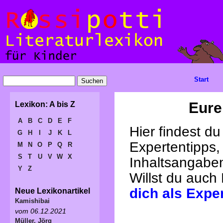
Start
Eure
Lexikon: A bis Z
A
B
C
D
E
F
Hier findest d
G
H
I
J
K
L
Expertentipps,
M
N
O
P
Q
R
S
T
U
V
W
X
Inhaltsangabe
Y
Z
Willst du auch
dich als Expe
Neue Lexikonartikel
Kamishibai
vom 06.12.2021
Müller, Jörg