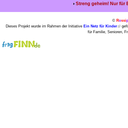
Streng geheim! Nur für
©
R
o
ssi
Dieses Projekt wurde im Rahmen der Initiative
Ein Netz für Kinder
gefö
für Familie, Senioren, 