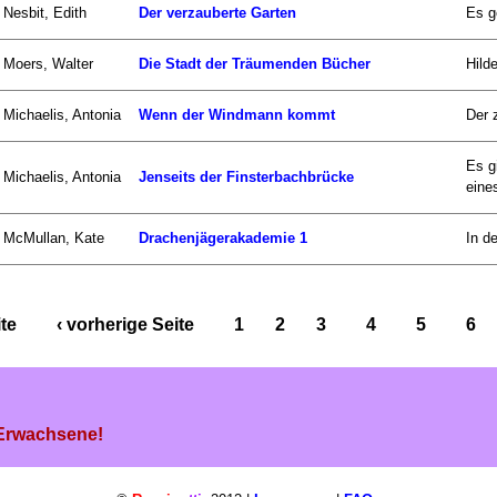
Nesbit, Edith
Der verzauberte Garten
Es g
Moers, Walter
Die Stadt der Träumenden Bücher
Hild
Michaelis, Antonia
Wenn der Windmann kommt
Der 
Es g
Michaelis, Antonia
Jenseits der Finsterbachbrücke
eines
McMullan, Kate
Drachenjägerakademie 1
In d
ite
‹ vorherige Seite
1
2
3
4
5
6
 Erwachsene!