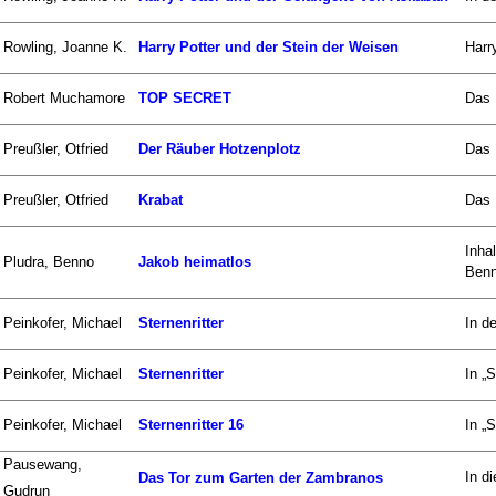
Rowling, Joanne K.
Harry Potter und der Stein der Weisen
Harr
Robert Muchamore
TOP SECRET
Das 
Preußler, Otfried
Der Räuber Hotzenplotz
Das 
Preußler, Otfried
Krabat
Das 
Inha
Pludra, Benno
Jakob heimatlos
Benn
Peinkofer, Michael
Sternenritter
In de
Peinkofer, Michael
Sternenritter
In „S
Peinkofer, Michael
Sternenritter 16
In „
Pausewang,
In d
Das Tor zum Garten der Zambranos
Gudrun