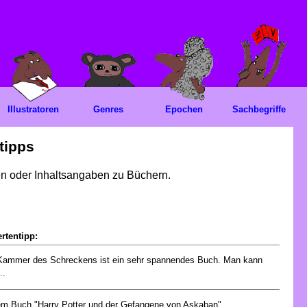
Illustratoren
Genres
Epochen
Sachbegriffe
tipps
gen oder Inhaltsangaben zu Büchern.
rtentipp:
Kammer des Schreckens ist ein sehr spannendes Buch. Man kann
..
em Buch "Harry Potter und der Gefangene von Askaban"...