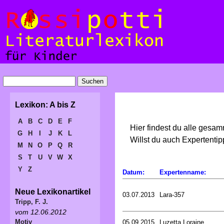
Lexikon: A bis Z
A
B
C
D
E
F
Hier findest du alle gesa
G
H
I
J
K
L
Willst du auch Expertent
M
N
O
P
Q
R
S
T
U
V
W
X
Y
Z
Datum:
Expertenname:
Neue Lexikonartikel
03.07.2013
Lara-357
Tripp, F. J.
vom 12.06.2012
Motiv
05.09.2015
Luzetta Loraine