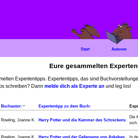
Start
Autoren
Eure gesammelten Experten
mmelten Expertentipps. Expertentipps, das sind Buchvorstellun
ipps schreiben? Dann
melde dich als Experte an
und leg los!
Buchautor:
Expertentipp zu dem Buch:
Expe
Die 
Rowling, Joanne K.
Harry Potter und die Kammer des Schreckens
sich.
Rowling, Joanne K.
Harry Potter und der Gefangene von Askaban
In d