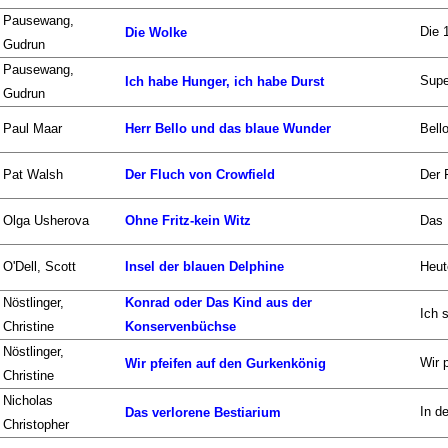
Pausewang,
Die 
Die Wolke
Gudrun
Pausewang,
Supe
Ich habe Hunger, ich habe Durst
Gudrun
Paul Maar
Herr Bello und das blaue Wunder
Bell
Pat Walsh
Der Fluch von Crowfield
Der 
Olga Usherova
Ohne Fritz-kein Witz
Das B
O'Dell, Scott
Insel der blauen Delphine
Heut
Nöstlinger,
Konrad oder Das Kind aus der
Ich 
Christine
Konservenbüchse
Nöstlinger,
Wir p
Wir pfeifen auf den Gurkenkönig
Christine
Nicholas
In d
Das verlorene Bestiarium
Christopher