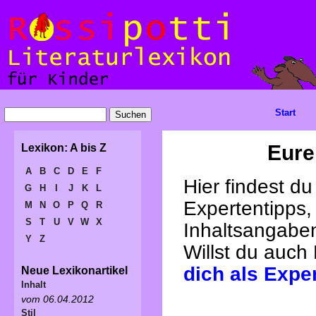
Start
Eure
Lexikon: A bis Z
A
B
C
D
E
F
Hier findest d
G
H
I
J
K
L
Expertentipps,
M
N
O
P
Q
R
S
T
U
V
W
X
Inhaltsangabe
Y
Z
Willst du auch
dich als Expe
Neue Lexikonartikel
Inhalt
vom 06.04.2012
Stil