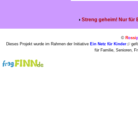
Streng geheim! Nur für
©
R
o
ssi
Dieses Projekt wurde im Rahmen der Initiative
Ein Netz für Kinder
gefö
für Familie, Senioren, 