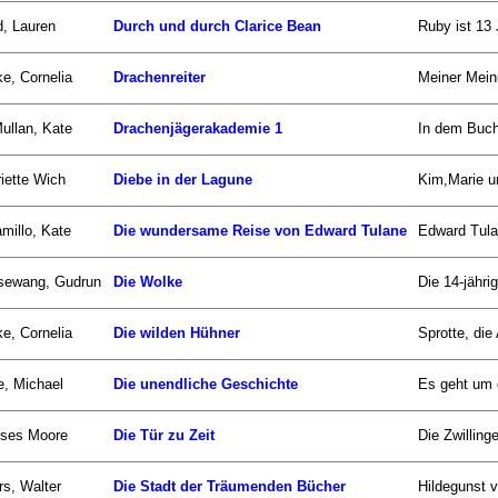
d, Lauren
Durch und durch Clarice Bean
Ruby ist 13 
e, Cornelia
Drachenreiter
Meiner Meinu
llan, Kate
Drachenjägerakademie 1
In dem Buch
iette Wich
Diebe in der Lagune
Kim,Marie un
millo, Kate
Die wundersame Reise von Edward Tulane
Edward Tulan
sewang, Gudrun
Die Wolke
Die 14-jähr
e, Cornelia
Die wilden Hühner
Sprotte, die
, Michael
Die unendliche Geschichte
Es geht um e
sses Moore
Die Tür zu Zeit
Die Zwillinge
s, Walter
Die Stadt der Träumenden Bücher
Hildegunst 