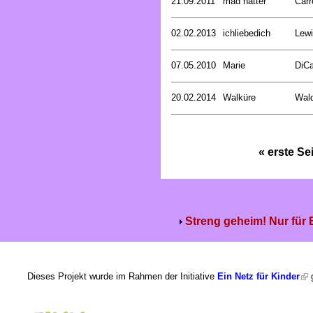
21.09.2011
mad hatter
Carr
02.02.2013
ichliebedich
Lewi
07.05.2010
Marie
DiCa
20.02.2014
Walküre
Wald
« erste Se
Streng geheim! Nur für
Dieses Projekt wurde im Rahmen der Initiative
Ein Netz für Kinder
g