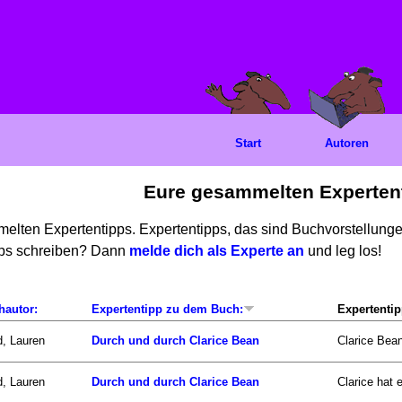
Start
Autoren
Eure gesammelten Experten
mmelten Expertentipps. Expertentipps, das sind Buchvorstellun
ipps schreiben? Dann
melde dich als Experte an
und leg los!
hautor:
Expertentipp zu dem Buch:
Expertentip
d, Lauren
Durch und durch Clarice Bean
Clarice Bean
d, Lauren
Durch und durch Clarice Bean
Clarice hat 