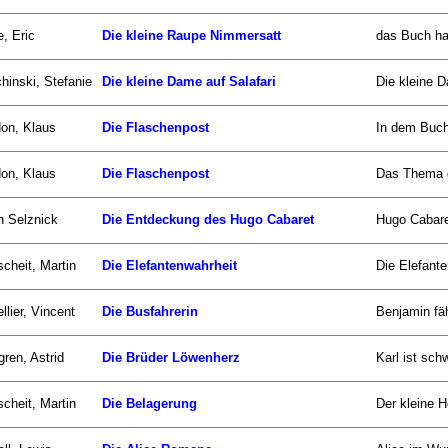
e, Eric
Die kleine Raupe Nimmersatt
das Buch han
hinski, Stefanie
Die kleine Dame auf Salafari
Die kleine D
on, Klaus
Die Flaschenpost
In dem Buch
on, Klaus
Die Flaschenpost
Das Thema d
n Selznick
Die Entdeckung des Hugo Cabaret
Hugo Cabaret
scheit, Martin
Die Elefantenwahrheit
Die Elefant
llier, Vincent
Die Busfahrerin
Benjamin fäh
gren, Astrid
Die Brüder Löwenherz
Karl ist sch
scheit, Martin
Die Belagerung
Der kleine He