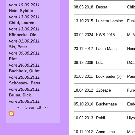
vom 19.09.2011
08.05.2018
Dessa
Chil
Hein, Sybille
vom 13.09.2011
13.10.2015
Luzetta Loraine
Funk
Child, Lauren
vom 13.09.2011
03.02.2024
KWB 2015
McMu
Könnecke, Ole
vom 01.09.2011
Sís, Peter
23.11.2012
Laura Maria
Henr
vom 30.08.2011
Plot
08.12.2009
Lola
DiCa
vom 29.08.2011
Buchholz, Quint
01.03.2011
bookreader (:-)
Pau
vom 28.08.2011
Schössow, Peter
vom 28.08.2011
18.04.2012
22peace
Funk
Bruna, Dick
vom 26.08.2011
05.10.2010
Bücherhase
Ende
‹‹
››
5 von 19
10.02.2013
Poldi
Uly
10.11.2012
Anna Lena
Moer