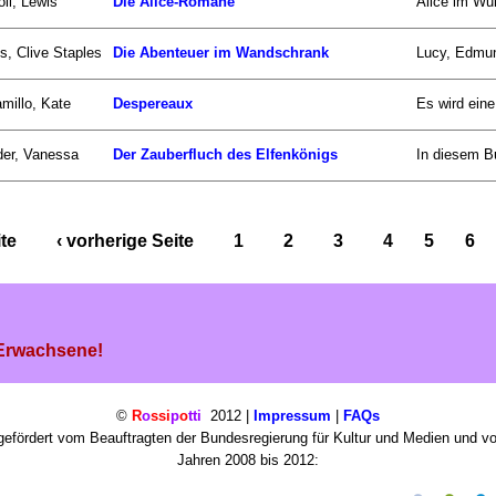
oll, Lewis
Die Alice-Romane
Alice im Wun
s, Clive Staples
Die Abenteuer im Wandschrank
Lucy, Edmun
millo, Kate
Despereaux
Es wird eine
er, Vanessa
Der Zauberfluch des Elfenkönigs
In diesem B
ite
‹ vorherige Seite
1
2
3
4
5
6
 Erwachsene!
©
R
o
ssi
p
o
tti
2012 |
Impressum
|
FAQs
efördert vom Beauftragten der Bundesregierung für Kultur und Medien und v
Jahren 2008 bis 2012: