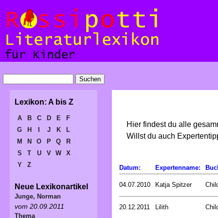
Lexikon: A bis Z
A
B
C
D
E
F
Hier findest du alle gesa
G
H
I
J
K
L
Willst du auch Expertent
M
N
O
P
Q
R
S
T
U
V
W
X
Y
Z
Datum:
Expertenname:
Buc
04.07.2010
Katja Spitzer
Chil
Neue Lexikonartikel
Junge, Norman
vom 20.09.2011
20.12.2011
Lilith
Chil
Thema