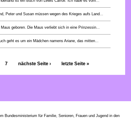
derland ist ein Buch von Lewis Carroll. Ich habe es vom...
d, Peter und Susan müssen wegen des Krieges aufs Land...
 Maus geboren. Die Maus verliebt sich in eine Prinzessin...
uch geht es um ein Mädchen namens Ariane, das mitten...
7
nächste Seite ›
letzte Seite »
om Bundesministerium für Familie, Senioren, Frauen und Jugend in den