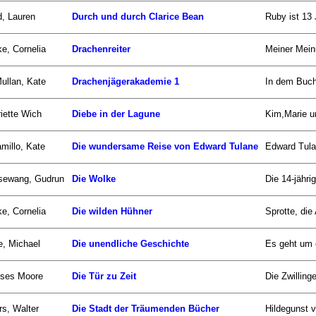
d, Lauren
Durch und durch Clarice Bean
Ruby ist 13 
e, Cornelia
Drachenreiter
Meiner Meinu
llan, Kate
Drachenjägerakademie 1
In dem Buch
iette Wich
Diebe in der Lagune
Kim,Marie un
millo, Kate
Die wundersame Reise von Edward Tulane
Edward Tulan
sewang, Gudrun
Die Wolke
Die 14-jähr
e, Cornelia
Die wilden Hühner
Sprotte, die
, Michael
Die unendliche Geschichte
Es geht um e
sses Moore
Die Tür zu Zeit
Die Zwillinge
s, Walter
Die Stadt der Träumenden Bücher
Hildegunst 