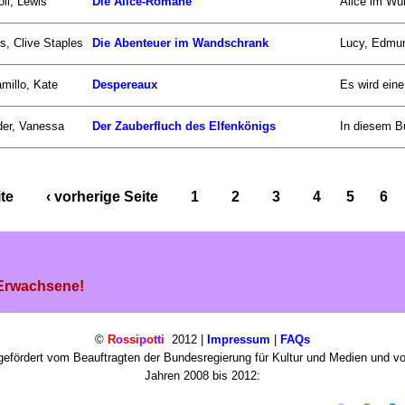
oll, Lewis
Die Alice-Romane
Alice im Wun
s, Clive Staples
Die Abenteuer im Wandschrank
Lucy, Edmun
millo, Kate
Despereaux
Es wird eine
er, Vanessa
Der Zauberfluch des Elfenkönigs
In diesem B
ite
‹ vorherige Seite
1
2
3
4
5
6
 Erwachsene!
©
R
o
ssi
p
o
tti
2012 |
Impressum
|
FAQs
efördert vom Beauftragten der Bundesregierung für Kultur und Medien und v
Jahren 2008 bis 2012: