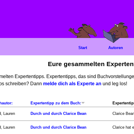
Start
Autoren
Eure gesammelten Experten
mmelten Expertentipps. Expertentipps, das sind Buchvorstellun
ipps schreiben? Dann
melde dich als Experte an
und leg los!
hautor:
Expertentipp zu dem Buch:
Expertentip
d, Lauren
Durch und durch Clarice Bean
Clarice Bean
d, Lauren
Durch und durch Clarice Bean
Clarice hat 