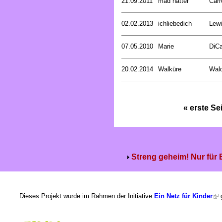
21.09.2011
mad hatter
Carr
02.02.2013
ichliebedich
Lewi
07.05.2010
Marie
DiCa
20.02.2014
Walküre
Wald
« erste Se
Streng geheim! Nur für
Dieses Projekt wurde im Rahmen der Initiative
Ein Netz für Kinder
g