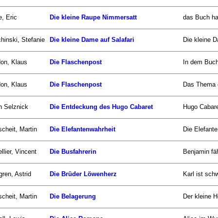
e, Eric
Die kleine Raupe Nimmersatt
das Buch han
hinski, Stefanie
Die kleine Dame auf Salafari
Die kleine D
on, Klaus
Die Flaschenpost
In dem Buch
on, Klaus
Die Flaschenpost
Das Thema d
n Selznick
Die Entdeckung des Hugo Cabaret
Hugo Cabaret
scheit, Martin
Die Elefantenwahrheit
Die Elefant
llier, Vincent
Die Busfahrerin
Benjamin fäh
gren, Astrid
Die Brüder Löwenherz
Karl ist sch
scheit, Martin
Die Belagerung
Der kleine He