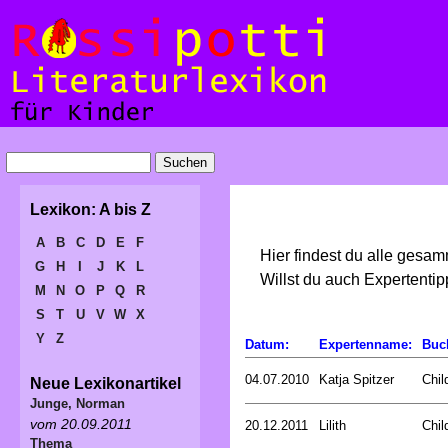
Lexikon: A bis Z
A
B
C
D
E
F
Hier findest du alle gesa
G
H
I
J
K
L
Willst du auch Expertent
M
N
O
P
Q
R
S
T
U
V
W
X
Y
Z
Datum:
Expertenname:
Buc
04.07.2010
Katja Spitzer
Chil
Neue Lexikonartikel
Junge, Norman
vom 20.09.2011
20.12.2011
Lilith
Chil
Thema