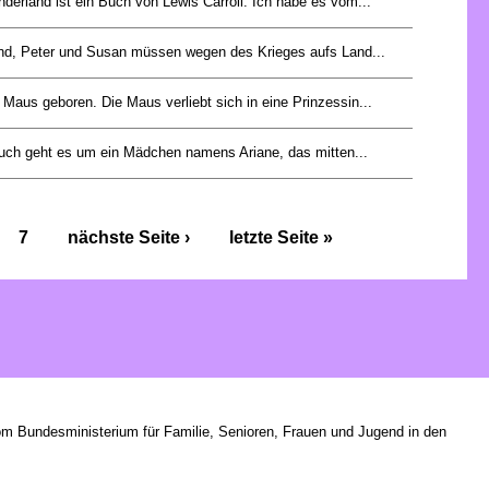
derland ist ein Buch von Lewis Carroll. Ich habe es vom...
d, Peter und Susan müssen wegen des Krieges aufs Land...
 Maus geboren. Die Maus verliebt sich in eine Prinzessin...
uch geht es um ein Mädchen namens Ariane, das mitten...
7
nächste Seite ›
letzte Seite »
om Bundesministerium für Familie, Senioren, Frauen und Jugend in den