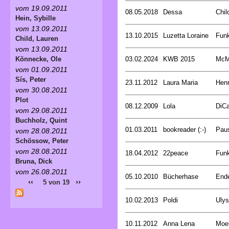
vom 19.09.2011
08.05.2018
Dessa
Chil
Hein, Sybille
vom 13.09.2011
13.10.2015
Luzetta Loraine
Funk
Child, Lauren
vom 13.09.2011
03.02.2024
KWB 2015
McMu
Könnecke, Ole
vom 01.09.2011
Sís, Peter
23.11.2012
Laura Maria
Henr
vom 30.08.2011
Plot
08.12.2009
Lola
DiCa
vom 29.08.2011
Buchholz, Quint
01.03.2011
bookreader (:-)
Pau
vom 28.08.2011
Schössow, Peter
vom 28.08.2011
18.04.2012
22peace
Funk
Bruna, Dick
vom 26.08.2011
05.10.2010
Bücherhase
Ende
‹‹
››
5 von 19
10.02.2013
Poldi
Uly
10.11.2012
Anna Lena
Moer