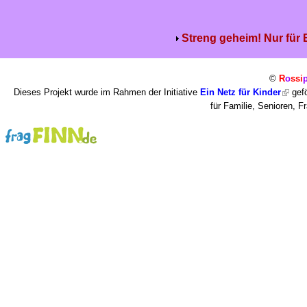
Streng geheim! Nur für
©
R
o
ssi
Dieses Projekt wurde im Rahmen der Initiative
Ein Netz für Kinder
gefö
für Familie, Senioren, 