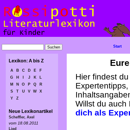
Start
Eure
Lexikon: A bis Z
A
B
C
D
E
F
Hier findest d
G
H
I
J
K
L
Expertentipps,
M
N
O
P
Q
R
S
T
U
V
W
X
Inhaltsangabe
Y
Z
Willst du auch
dich als Expe
Neue Lexikonartikel
Scheffler, Axel
vom 18.08.2011
Lied