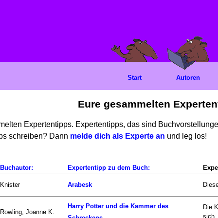
Start
Autoren
Eure gesammelten Experten
mmelten Expertentipps. Expertentipps, das sind Buchvorstellun
ipps schreiben? Dann
melde dich als Experte an
und leg los!
Buchautor:
Expertentipp zu dem Buch:
Expe
Knister
Arabesk
Diese
Harry Potter und die Kammer des
Die 
Rowling, Joanne K.
sich..
Schreckens