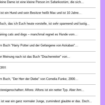
leine Dame ist eine kleine Person im Safarikostüm, die sich...
 ist ein Hund und sein Besitzer heißt Max und ist 10 Jahre...
uch, das ich Euch heute vorstelle, ist sehr spannend und lustig...
raining cats and dogs – manchmal regnet es Hunde vom...
m Buch "Harry Potter und der Gefangene von Askaban"...
r Meinung nach ist das Buch "Drachenreiter" von...
R!!!
m Buch, "Der Herr der Diebe" von Cornelia Funke, 2000...
tereigenschaften: Alfons: Alfons ist ein netter Typ. Aber ihm...
 ist war ein ganz normaler Junge, zumindest glaubte er das. Doch...