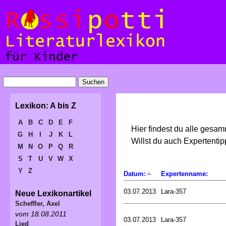
Lexikon: A bis Z
A
B
C
D
E
F
Hier findest du alle gesa
G
H
I
J
K
L
Willst du auch Expertent
M
N
O
P
Q
R
S
T
U
V
W
X
Y
Z
Datum:
Expertenname:
03.07.2013
Lara-357
Neue Lexikonartikel
Scheffler, Axel
vom 18.08.2011
03.07.2013
Lara-357
Lied