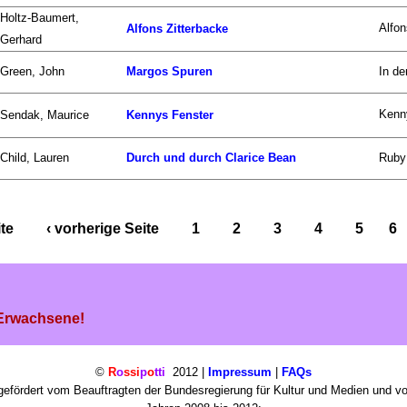
Holtz-Baumert,
Alfon
Alfons Zitterbacke
Gerhard
Green, John
Margos Spuren
In d
Kenny
Sendak, Maurice
Kennys Fenster
Child, Lauren
Durch und durch Clarice Bean
Ruby 
ite
‹ vorherige Seite
1
2
3
4
5
6
 Erwachsene!
©
R
o
ssi
p
o
tti
2012 |
Impressum
|
FAQs
efördert vom Beauftragten der Bundesregierung für Kultur und Medien und v