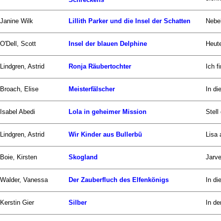
Janine Wilk
Lillith Parker und die Insel der Schatten
Nebel
O'Dell, Scott
Insel der blauen Delphine
Heute
Lindgren, Astrid
Ronja Räubertochter
Ich f
Broach, Elise
Meisterfälscher
In di
Isabel Abedi
Lola in geheimer Mission
Stell
Lindgren, Astrid
Wir Kinder aus Bullerbü
Lisa 
Boie, Kirsten
Skogland
Jarve
Walder, Vanessa
Der Zauberfluch des Elfenkönigs
In di
Kerstin Gier
Silber
In de