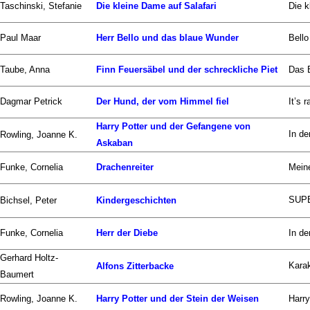
Taschinski, Stefanie
Die kleine Dame auf Salafari
Die k
Paul Maar
Herr Bello und das blaue Wunder
Bello
Taube, Anna
Finn Feuersäbel und der schreckliche Piet
Das B
Dagmar Petrick
Der Hund, der vom Himmel fiel
It’s 
Harry Potter und der Gefangene von
In de
Rowling, Joanne K.
Askaban
Funke, Cornelia
Drachenreiter
Meine
SUPE
Bichsel, Peter
Kindergeschichten
Funke, Cornelia
Herr der Diebe
In de
Gerhard Holtz-
Karak
Alfons Zitterbacke
Baumert
Rowling, Joanne K.
Harry Potter und der Stein der Weisen
Harry