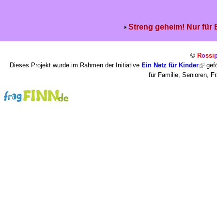
Streng geheim! Nur für
©
R
o
ssi
Dieses Projekt wurde im Rahmen der Initiative
Ein Netz für Kinder
gefö
für Familie, Senioren, 