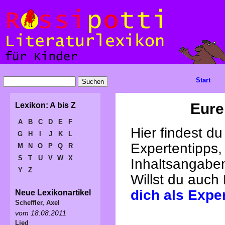
Start
Eure
Lexikon: A bis Z
A
B
C
D
E
F
Hier findest d
G
H
I
J
K
L
Expertentipps,
M
N
O
P
Q
R
S
T
U
V
W
X
Inhaltsangabe
Y
Z
Willst du auch
dich als Expe
Neue Lexikonartikel
Scheffler, Axel
vom 18.08.2011
Lied