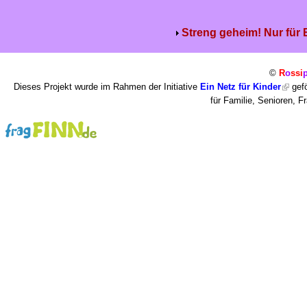
Streng geheim! Nur für
©
R
o
ssi
Dieses Projekt wurde im Rahmen der Initiative
Ein Netz für Kinder
gefö
für Familie, Senioren, 