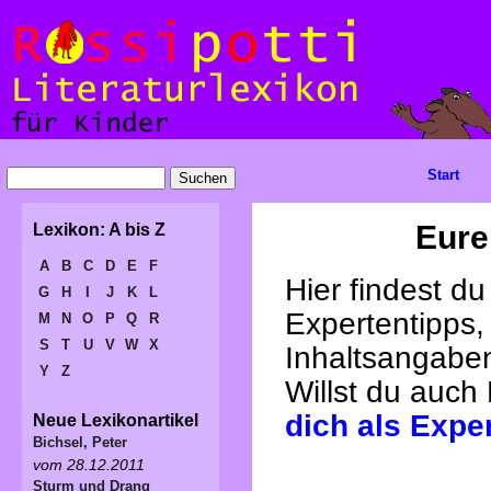
Start
Eure
Lexikon: A bis Z
A
B
C
D
E
F
Hier findest d
G
H
I
J
K
L
Expertentipps,
M
N
O
P
Q
R
S
T
U
V
W
X
Inhaltsangabe
Y
Z
Willst du auch
dich als Expe
Neue Lexikonartikel
Bichsel, Peter
vom 28.12.2011
Sturm und Drang