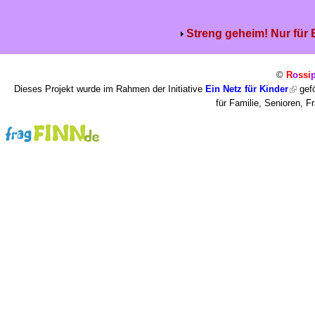
Streng geheim! Nur für
©
R
o
ssi
Dieses Projekt wurde im Rahmen der Initiative
Ein Netz für Kinder
gefö
für Familie, Senioren, 