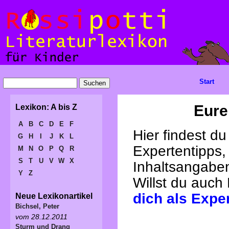
Start
Eure
Lexikon: A bis Z
A
B
C
D
E
F
Hier findest d
G
H
I
J
K
L
Expertentipps,
M
N
O
P
Q
R
S
T
U
V
W
X
Inhaltsangabe
Y
Z
Willst du auch
dich als Expe
Neue Lexikonartikel
Bichsel, Peter
vom 28.12.2011
Sturm und Drang