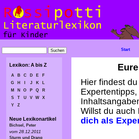
Start
Eure
Lexikon: A bis Z
A
B
C
D
E
F
Hier findest d
G
H
I
J
K
L
Expertentipps,
M
N
O
P
Q
R
S
T
U
V
W
X
Inhaltsangabe
Y
Z
Willst du auch
dich als Expe
Neue Lexikonartikel
Bichsel, Peter
vom 28.12.2011
Sturm und Drang