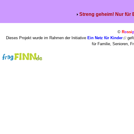
Streng geheim! Nur für
©
R
o
ssi
Dieses Projekt wurde im Rahmen der Initiative
Ein Netz für Kinder
gefö
für Familie, Senioren, 