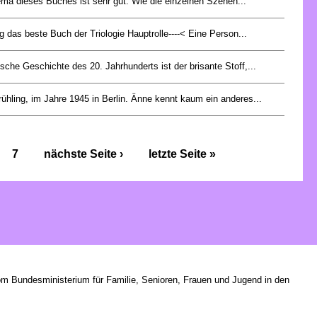
ma dieses Buches ist sehr gut. Wie die einzelnen Szenen...
g das beste Buch der Triologie Hauptrolle----< Eine Person...
sche Geschichte des 20. Jahrhunderts ist der brisante Stoff,...
rühling, im Jahre 1945 in Berlin. Änne kennt kaum ein anderes...
7
nächste Seite ›
letzte Seite »
om Bundesministerium für Familie, Senioren, Frauen und Jugend in den