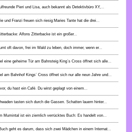
lfreunde Pieri und Lisa, auch bekannt als Detektivbüro XY,...
e und Franzi freuen sich riesig:Maries Tante hat die drei...
itterbacke: Alfons Zitterbacke ist ein großer...
mt oft davon, frei im Wald zu leben, doch immer, wenn er...
l eine geheime Tür am Bahnsteig King´s Cross öffnet sich alle...
l am Bahnhof Kings´ Cross öffnet sich nur alle neun Jahre und...
r vor, du hast ein Café. Du wirst geplagt von einem...
waden tasten sich durch die Gassen. Schatten lauern hinter...
m Mumintal ist ein ziemlich verrücktes Buch: Es handelt von...
Buch geht es darum, dass sich zwei Mädchen in einem Internat...