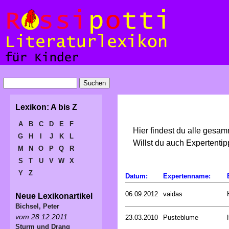
Lexikon: A bis Z
A
B
C
D
E
F
Hier findest du alle gesa
G
H
I
J
K
L
Willst du auch Expertent
M
N
O
P
Q
R
S
T
U
V
W
X
Y
Z
Datum:
Expertenname:
06.09.2012
vaidas
Neue Lexikonartikel
Bichsel, Peter
vom 28.12.2011
23.03.2010
Pusteblume
Sturm und Drang