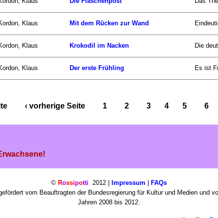
Kordon, Klaus
Die Flaschenpost
Das The
Kordon, Klaus
Mit dem Rücken zur Wand
Eindeuti
Kordon, Klaus
Krokodil im Nacken
Die deut
Kordon, Klaus
Der erste Frühling
Es ist F
ite
‹ vorherige Seite
1
2
3
4
5
6
 Erwachsene!
©
R
o
ssi
p
o
tti
2012 |
Impressum
|
FAQs
efördert vom Beauftragten der Bundesregierung für Kultur und Medien und v
Jahren 2008 bis 2012: