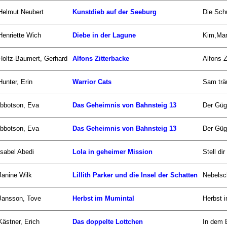
Helmut Neubert
Kunstdieb auf der Seeburg
Die Schu
Henriette Wich
Diebe in der Lagune
Kim,Mari
Holtz-Baumert, Gerhard
Alfons Zitterbacke
Alfons Z
Hunter, Erin
Warrior Cats
Sam träu
Ibbotson, Eva
Das Geheimnis von Bahnsteig 13
Der Güge
Ibbotson, Eva
Das Geheimnis von Bahnsteig 13
Der Güge
Isabel Abedi
Lola in geheimer Mission
Stell di
Janine Wilk
Lillith Parker und die Insel der Schatten
Nebelsch
Jansson, Tove
Herbst im Mumintal
Herbst i
Kästner, Erich
Das doppelte Lottchen
In dem 