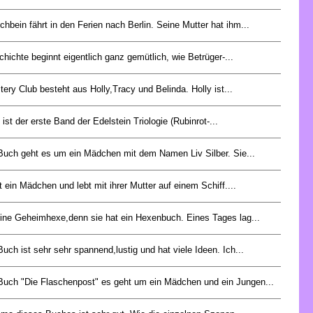
chbein fährt in den Ferien nach Berlin. Seine Mutter hat ihm...
hichte beginnt eigentlich ganz gemütlich, wie Betrüger-...
ery Club besteht aus Holly,Tracy und Belinda. Holly ist...
 ist der erste Band der Edelstein Triologie (Rubinrot-...
Buch geht es um ein Mädchen mit dem Namen Liv Silber. Sie...
t ein Mädchen und lebt mit ihrer Mutter auf einem Schiff....
t eine Geheimhexe,denn sie hat ein Hexenbuch. Eines Tages lag...
uch ist sehr sehr spannend,lustig und hat viele Ideen. Ich...
Buch "Die Flaschenpost" es geht um ein Mädchen und ein Jungen...