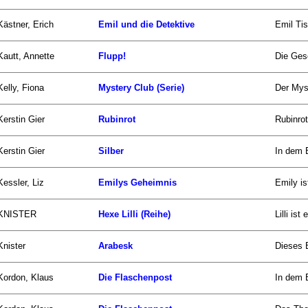
Kästner, Erich
Emil und die Detektive
Emil Tis
Kautt, Annette
Flupp!
Die Gesc
Kelly, Fiona
Mystery Club (Serie)
Der Myst
Kerstin Gier
Rubinrot
Rubinrot
Kerstin Gier
Silber
In dem 
Kessler, Liz
Emilys Geheimnis
Emily is
KNISTER
Hexe Lilli (Reihe)
Lilli is
Knister
Arabesk
Dieses B
Kordon, Klaus
Die Flaschenpost
In dem 