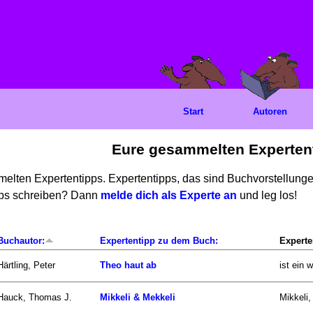
Start
Autoren
Eure gesammelten Experten
mmelten Expertentipps. Expertentipps, das sind Buchvorstellun
ipps schreiben? Dann
melde dich als Experte an
und leg los!
Buchautor:
Expertentipp zu dem Buch:
Experte
Härtling, Peter
Theo haut ab
ist ein 
Hauck, Thomas J.
Mikkeli & Mekkeli
Mikkeli,