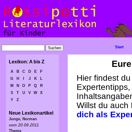
Start
Eure
Lexikon: A bis Z
A
B
C
D
E
F
Hier findest d
G
H
I
J
K
L
Expertentipps,
M
N
O
P
Q
R
S
T
U
V
W
X
Inhaltsangabe
Y
Z
Willst du auch
dich als Expe
Neue Lexikonartikel
Junge, Norman
vom 20.09.2011
Thema