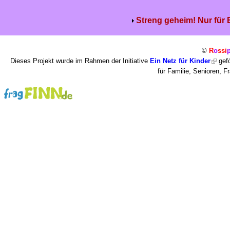
Streng geheim! Nur für
©
R
o
ssi
Dieses Projekt wurde im Rahmen der Initiative
Ein Netz für Kinder
gefö
für Familie, Senioren, 