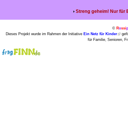
Streng geheim! Nur für
©
R
o
ssi
Dieses Projekt wurde im Rahmen der Initiative
Ein Netz für Kinder
gefö
für Familie, Senioren, 