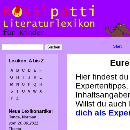
Start
Eure
Lexikon: A bis Z
A
B
C
D
E
F
Hier findest d
G
H
I
J
K
L
Expertentipps,
M
N
O
P
Q
R
S
T
U
V
W
X
Inhaltsangabe
Y
Z
Willst du auch
dich als Expe
Neue Lexikonartikel
Junge, Norman
vom 20.09.2011
Thema